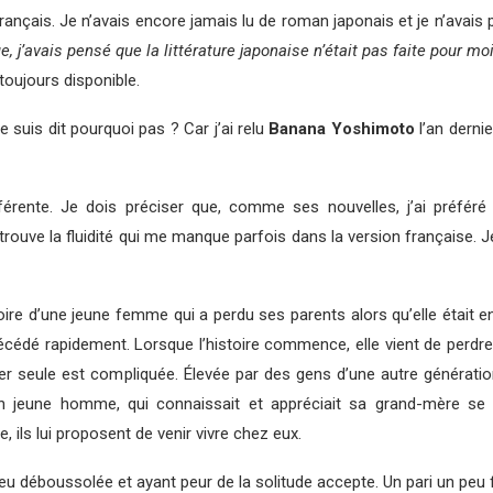
 français. Je n’avais encore jamais lu de roman japonais et je n’avais
 j’avais pensé que la littérature japonaise n’était pas faite pour m
 toujours disponible.
uis dit pourquoi pas ? Car j’ai relu
Banana Yoshimoto
l’an dernie
férente. Je dois préciser que, comme ses nouvelles, j’ai préféré l
retrouve la fluidité qui me manque parfois dans la version française. 
oire d’une jeune femme qui a perdu ses parents alors qu’elle était e
cédé rapidement. Lorsque l’histoire commence, elle vient de perdr
r seule est compliquée. Élevée par des gens d’une autre génération,
n jeune homme, qui connaissait et appréciait sa grand-mère se 
, ils lui proposent de venir vivre chez eux.
u déboussolée et ayant peur de la solitude accepte. Un pari un peu fo