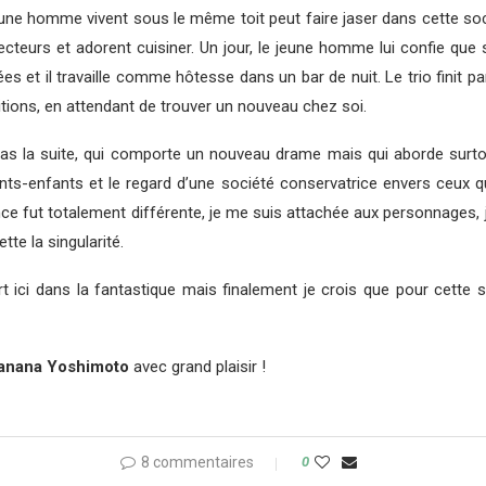
ne homme vivent sous le même toit peut faire jaser dans cette sociét
cteurs et adorent cuisiner. Un jour, le jeune homme lui confie que s
es et il travaille comme hôtesse dans un bar de nuit. Le trio finit p
ions, en attendant de trouver un nouveau chez soi.
s la suite, qui comporte un nouveau drame mais qui aborde surtout 
arents-enfants et le regard d’une société conservatrice envers ceux 
ce fut totalement différente, je me suis attachée aux personnages, j’a
tte la singularité.
t ici dans la fantastique mais finalement je crois que pour cette s
nana Yoshimoto
avec grand plaisir !
8 commentaires
0