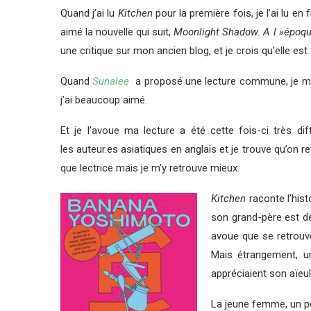
Quand j’ai lu
Kitchen
pour la première fois, je l’ai lu en
aimé la nouvelle qui suit,
Moonlight Shadow. A l »époque,
une critique sur mon ancien blog, et je crois qu’elle est
Quand
Sunalee
a proposé une lecture commune, je me s
j’ai beaucoup aimé.
Et je l’avoue ma lecture a été cette fois-ci très dif
les auteur.es asiatiques en anglais et je trouve qu’on 
que lectrice mais je m’y retrouve mieux.
Kitchen
raconte l’hist
son grand-père est dé
avoue que se retrouve
Mais étrangement, u
appréciaient son aïeule
La jeune femme, un pe