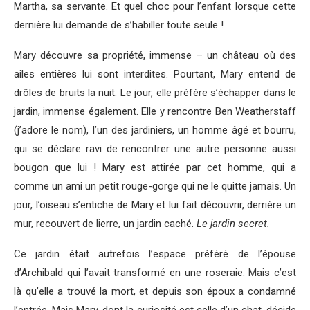
Martha, sa servante. Et quel choc pour l’enfant lorsque cette
dernière lui demande de s’habiller toute seule !
Mary découvre sa propriété, immense – un château où des
ailes entières lui sont interdites. Pourtant, Mary entend de
drôles de bruits la nuit. Le jour, elle préfère s’échapper dans le
jardin, immense également. Elle y rencontre Ben Weatherstaff
(j’adore le nom), l’un des jardiniers, un homme âgé et bourru,
qui se déclare ravi de rencontrer une autre personne aussi
bougon que lui ! Mary est attirée par cet homme, qui a
comme un ami un petit rouge-gorge qui ne le quitte jamais. Un
jour, l’oiseau s’entiche de Mary et lui fait découvrir, derrière un
mur, recouvert de lierre, un jardin caché.
Le jardin secret.
Ce jardin était autrefois l’espace préféré de l’épouse
d’Archibald qui l’avait transformé en une roseraie. Mais c’est
là qu’elle a trouvé la mort, et depuis son époux a condamné
l’entrée. Mais Mary, dont la curiosité est celle d’un chat, décide