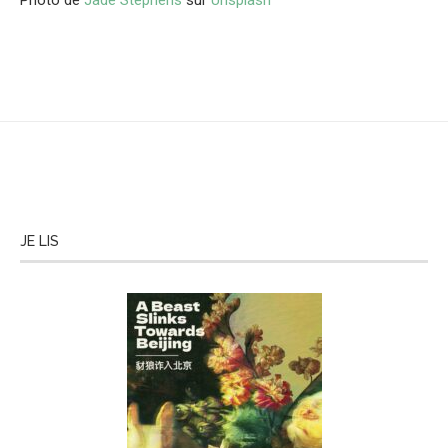
Photo de
Jade Stephens
sur
Unsplash
JE LIS