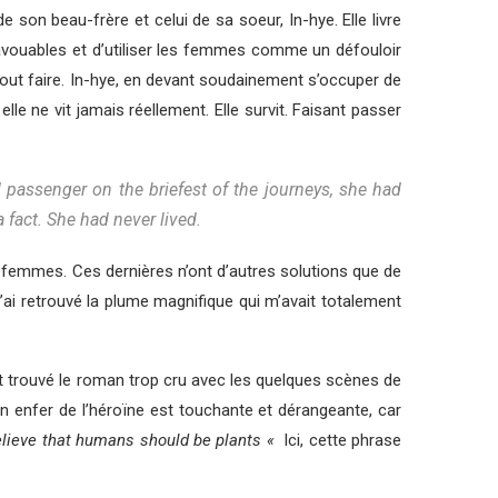
 son beau-frère et celui de sa soeur, In-hye. Elle livre
avouables et d’utiliser les femmes comme un défouloir
 tout faire. In-hye, en devant soudainement s’occuper de
lle ne vit jamais réellement. Elle survit. Faisant passer
 passenger on the briefest of the journeys, she had
a fact. She had never lived.
s-femmes. Ces dernières n’ont d’autres solutions que de
’ai retrouvé la plume magnifique qui m’avait totalement
nt trouvé le roman trop cru avec les quelques scènes de
en enfer de l’héroïne est touchante et dérangeante, car
elieve that humans should be plants «
Ici, cette phrase