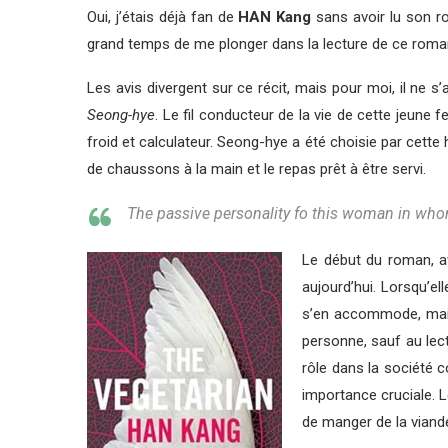
Oui, j’étais déjà fan de
HAN Kang
sans avoir lu son ro
grand temps de me plonger dans la lecture de ce roman 
Les avis divergent sur ce récit, mais pour moi, il ne 
Seong-hye
. Le fil conducteur de la vie de cette jeun
froid et calculateur. Seong-hye a été choisie par cette
de chaussons à la main et le repas prêt à être servi.
The passive personality fo this woman in whom
Le début du roman, a
aujourd’hui. Lorsqu’e
s’en accommode, mais p
personne, sauf au lect
rôle dans la société c
importance cruciale. 
de manger de la viande