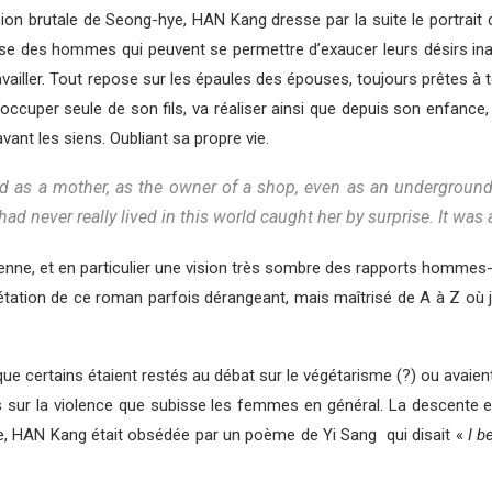
ion brutale de Seong-hye, HAN Kang dresse par la suite le portrait de
se des hommes qui peuvent se permettre d’exaucer leurs désirs in
availler. Tout repose sur les épaules des épouses, toujours prêtes à
occuper seule de son fils, va réaliser ainsi que depuis son enfance, e
vant les siens. Oubliant sa propre vie.
and as a mother, as the owner of a shop, even as an underground
ad never really lived in this world caught her by surprise. It was 
réenne, et en particulier une vision très sombre des rapports homme
rétation de ce roman parfois dérangeant, mais maîtrisé de A à Z où j
 que certains étaient restés au débat sur le végétarisme (?) ou avaie
pos sur la violence que subisse les femmes en général. La descente 
nte, HAN Kang était obsédée par un poème de Yi Sang qui disait «
I b