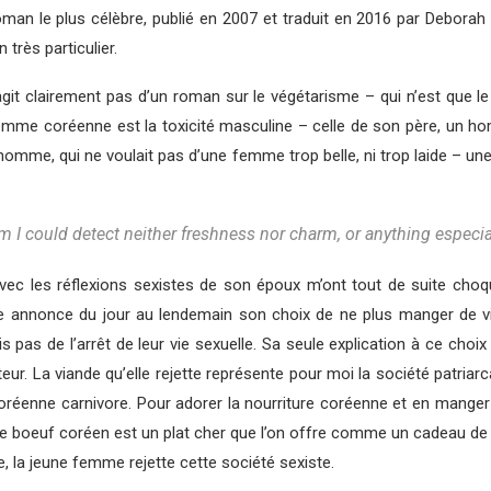
man le plus célèbre, publié en 2007 et traduit en 2016 par Deborah
très particulier.
s’agit clairement pas d’un roman sur le végétarisme – qui n’est que
e femme coréenne est la toxicité masculine – celle de son père, un 
 homme, qui ne voulait pas d’une femme trop belle, ni trop laide – une
 I could detect neither freshness nor charm, or anything especia
vec les réflexions sexistes de son époux m’ont tout de suite cho
lle annonce du jour au lendemain son choix de ne plus manger de via
as de l’arrêt de leur vie sexuelle. Sa seule explication à ce choix dr
eur. La viande qu’elle rejette représente pour moi la société patria
oréenne carnivore. Pour adorer la nourriture coréenne et en manger 
Le boeuf coréen est un plat cher que l’on offre comme un cadeau de 
, la jeune femme rejette cette société sexiste.