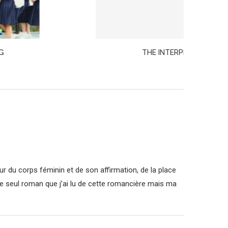
THE INTERPRETER · SUKI KIM
LOV
ur du corps féminin et de son affirmation, de la place
t le seul roman que j’ai lu de cette romancière mais ma