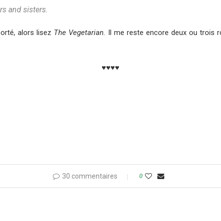
ers and sisters.
rté, alors lisez
The Vegetarian.
Il me reste encore deux ou trois ro
♥♥♥♥
30 commentaires
0