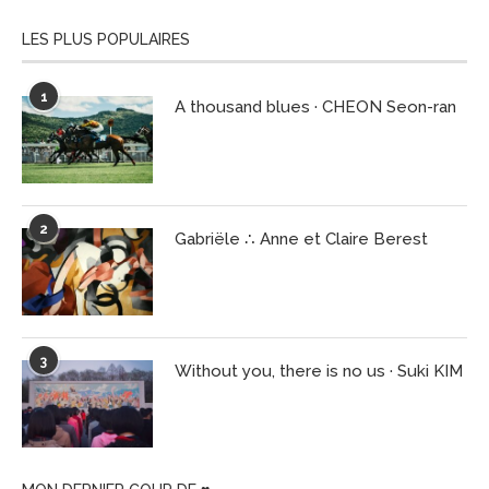
LES PLUS POPULAIRES
1
A thousand blues · CHEON Seon-ran
2
Gabriële ∴ Anne et Claire Berest
3
Without you, there is no us · Suki KIM