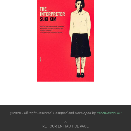
@2020 - All Right Reserved. Designed and Developed by
PenciDesign
WP
RETOUR EN HAUT DE PAGE