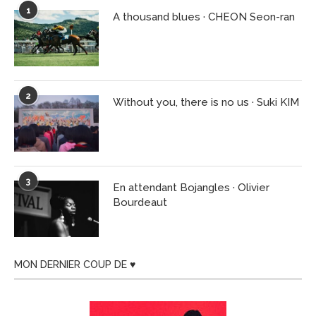
1
A thousand blues · CHEON Seon-ran
2
Without you, there is no us · Suki KIM
3
En attendant Bojangles · Olivier
Bourdeaut
MON DERNIER COUP DE ♥