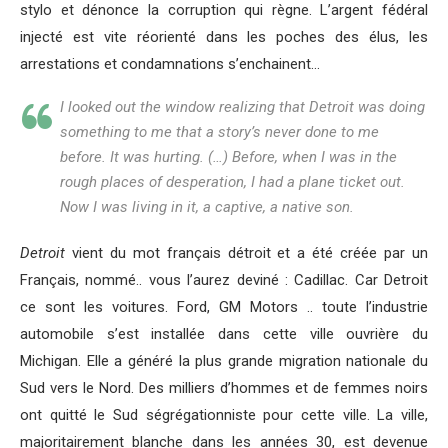
stylo et dénonce la corruption qui règne. L’argent fédéral
injecté est vite réorienté dans les poches des élus, les
arrestations et condamnations s’enchainent…
I looked out the window realizing that Detroit was doing
something to me that a story’s never done to me
before. It was hurting. (…) Before, when I was in the
rough places of desperation, I had a plane ticket out.
Now I was living in it, a captive, a native son.
Detroit
vient du mot français détroit et a été créée par un
Français, nommé.. vous l’aurez deviné : Cadillac. Car Detroit
ce sont les voitures. Ford, GM Motors .. toute l’industrie
automobile s’est installée dans cette ville ouvrière du
Michigan. Elle a généré la plus grande migration nationale du
Sud vers le Nord. Des milliers d’hommes et de femmes noirs
ont quitté le Sud ségrégationniste pour cette ville. La ville,
majoritairement blanche dans les années 30, est devenue