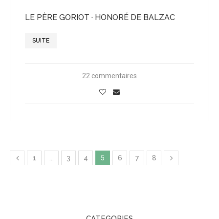
LE PÈRE GORIOT · HONORÉ DE BALZAC
SUITE
22 commentaires
1
…
3
4
5
6
7
8
CATEGORIES