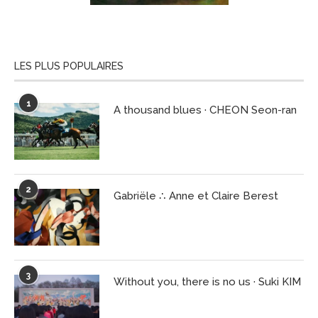
LES PLUS POPULAIRES
1
A thousand blues · CHEON Seon-ran
2
Gabriële ∴ Anne et Claire Berest
3
Without you, there is no us · Suki KIM