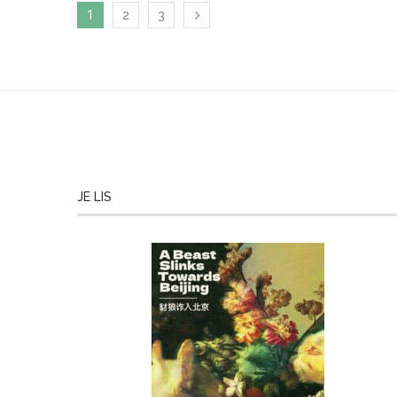
1
2
3
JE LIS