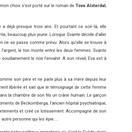
et mon choix s’est porté sur le roman de
Tove Alsterdal
,
a déjà presque trois ans. Et pourtant ce soir-là, elle
te, beaucoup plus jeune. Lorsque Svante décide d’aller
rien ne se passe comme prévu. Alors qu’elle se trouve à
de l’argent, le ton monte entre les deux femmes. Svante
 soudainement le noir l’envahit. A son réveil, Eva est à
 comme son père et ne parle plus à sa mère depuis leur
nalement libérée et sait que le témoignage de cette femme
 dans la chambre de son fils un crâne humain. Le garçon
iments de Beckomberga, l’ancien hôpital psychiatrique,
artements et créé ce lotissement. Accompagné de son
e autre personne qui les épie…..