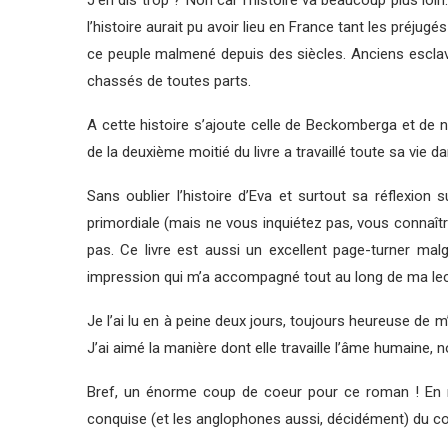
J’en dis trop ? Non car l’histoire va beaucoup plus loin
l’histoire aurait pu avoir lieu en France tant les préju
ce peuple malmené depuis des siècles. Anciens esclave
chassés de toutes parts.
A cette histoire s’ajoute celle de Beckomberga et de
de la deuxième moitié du livre a travaillé toute sa vie 
Sans oublier l’histoire d’Eva et surtout sa réflexio
primordiale (mais ne vous inquiétez pas, vous connaîtr
pas. Ce livre est aussi un excellent page-turner mal
impression qui m’a accompagné tout au long de ma lect
Je l’ai lu en à peine deux jours, toujours heureuse de m
J’ai aimé la manière dont elle travaille l’âme humaine, 
Bref, un énorme coup de coeur pour ce roman ! En r
conquise (et les anglophones aussi, décidément) du coup