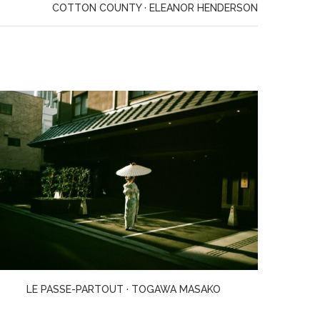
COTTON COUNTY · ELEANOR HENDERSON
TOKYO EXPRESS · MATSUMOTO SEICHŌ
LES 