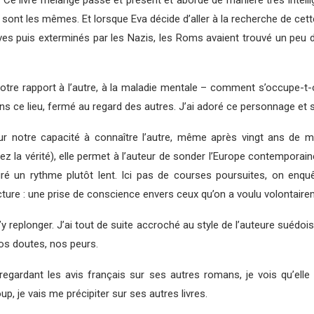
. Ce livre mélange passé et présent et aborde de manière très intellig
gés sont les mêmes. Et lorsque Eva décide d’aller à la recherche de ce
s puis exterminés par les Nazis, les Roms avaient trouvé un peu de
 notre rapport à l’autre, à la maladie mentale – comment s’occupe-
dans ce lieu, fermé au regard des autres. J’ai adoré ce personnage et 
n sur notre capacité à connaître l’autre, même après vingt ans de 
ez la vérité), elle permet à l’auteur de sonder l’Europe contemporain
gré un rythme plutôt lent. Ici pas de courses poursuites, on enq
ure : une prise de conscience envers ceux qu’on a voulu volontairem
’y replonger. J’ai tout de suite accroché au style de l’auteure suédo
nos doutes, nos peurs.
egardant les avis français sur ses autres romans, je vois qu’ell
, je vais me précipiter sur ses autres livres.