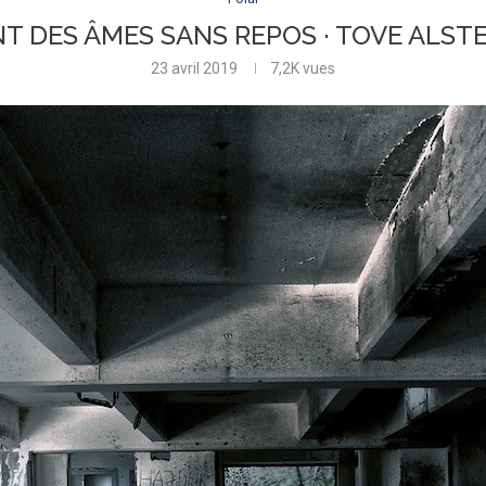
T DES ÂMES SANS REPOS · TOVE ALST
23 avril 2019
7,2K
vues