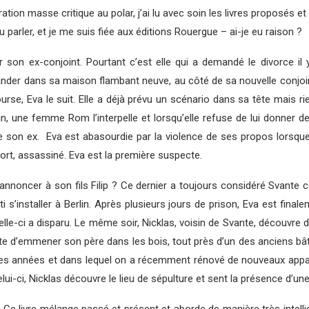
ration masse critique au polar, j’ai lu avec soin les livres proposés 
parler, et je me suis fiée aux éditions Rouergue – ai-je eu raison ?
son ex-conjoint. Pourtant c’est elle qui a demandé le divorce il y 
der dans sa maison flambant neuve, au côté de sa nouvelle conjoin
ourse, Eva le suit. Elle a déjà prévu un scénario dans sa tête mais 
in, une femme Rom l’interpelle et lorsqu’elle refuse de lui donner 
ive son ex. Eva est abasourdie par la violence de ses propos lorsque
mort, assassiné. Eva est la première suspecte.
annoncer à son fils Filip ? Ce dernier a toujours considéré Svante
rti s’installer à Berlin. Après plusieurs jours de prison, Eva est fi
elle-ci a disparu. Le même soir, Nicklas, voisin de Svante, découvre
 d’emmener son père dans les bois, tout près d’un des anciens bât
es années et dans lequel on a récemment rénové de nouveaux app
elui-ci, Nicklas découvre le lieu de sépulture et sent la présence d’un