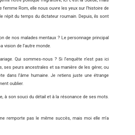
ente notre politique migratoire, ici c’est la Suède, mais
tte femme Rom, elle nous ouvre les yeux sur l’histoire de
 répit du temps du dictateur roumain. Depuis, ils sont
t-on de nos malades mentaux ? Le personnage principal
sa vision de l’autre monde.
mariage. Qui sommes-nous ? Si l’enquête n’est pas ici
e, ses peurs ancestrales et sa manière de les gérer, ou
uête dans l’âme humaine. Je retiens juste une étrange
ent oublier.
ise, à son souci du détail et à la résonance de ses mots.
e ne remporte pas le même succès, mais moi elle m’a