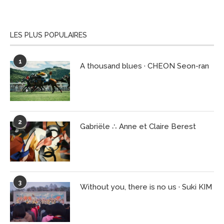
LES PLUS POPULAIRES
1
A thousand blues · CHEON Seon-ran
2
Gabriële ∴ Anne et Claire Berest
3
Without you, there is no us · Suki KIM