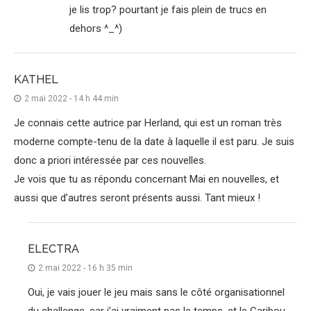
je lis trop? pourtant je fais plein de trucs en
dehors ^_^)
KATHEL
2 mai 2022 - 14 h 44 min
Je connais cette autrice par Herland, qui est un roman très
moderne compte-tenu de la date à laquelle il est paru. Je suis
donc a priori intéressée par ces nouvelles.
Je vois que tu as répondu concernant Mai en nouvelles, et
aussi que d’autres seront présents aussi. Tant mieux !
ELECTRA
2 mai 2022 - 16 h 35 min
Oui, je vais jouer le jeu mais sans le côté organisationnel
du challenge, car j’ai vraiment pas le temps, et le Caribou