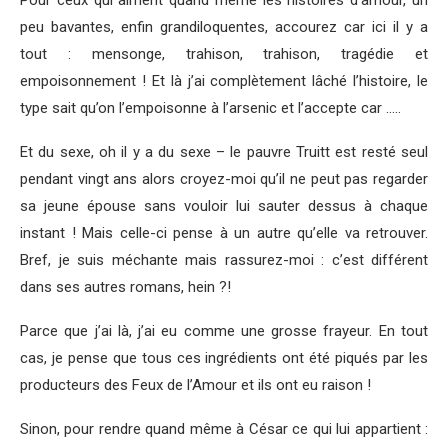
Pour ceux qui aiment quand même les histoires d’amour, un
peu bavantes, enfin grandiloquentes, accourez car ici il y a
tout : mensonge, trahison, trahison, tragédie et
empoisonnement ! Et là j’ai complètement lâché l’histoire, le
type sait qu’on l’empoisonne à l’arsenic et l’accepte car …..
Et du sexe, oh il y a du sexe – le pauvre Truitt est resté seul
pendant vingt ans alors croyez-moi qu’il ne peut pas regarder
sa jeune épouse sans vouloir lui sauter dessus à chaque
instant ! Mais celle-ci pense à un autre qu’elle va retrouver.
Bref, je suis méchante mais rassurez-moi : c’est différent
dans ses autres romans, hein ?!
Parce que j’ai là, j’ai eu comme une grosse frayeur. En tout
cas, je pense que tous ces ingrédients ont été piqués par les
producteurs des Feux de l’Amour et ils ont eu raison !
Sinon, pour rendre quand même à César ce qui lui appartient :