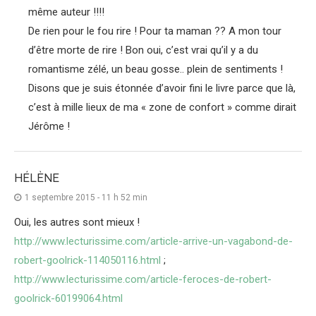
même auteur !!!!
De rien pour le fou rire ! Pour ta maman ?? A mon tour
d’être morte de rire ! Bon oui, c’est vrai qu’il y a du
romantisme zélé, un beau gosse.. plein de sentiments !
Disons que je suis étonnée d’avoir fini le livre parce que là,
c’est à mille lieux de ma « zone de confort » comme dirait
Jérôme !
HÉLÈNE
1 septembre 2015 - 11 h 52 min
Oui, les autres sont mieux !
http://www.lecturissime.com/article-arrive-un-vagabond-de-
robert-goolrick-114050116.html
;
http://www.lecturissime.com/article-feroces-de-robert-
goolrick-60199064.html