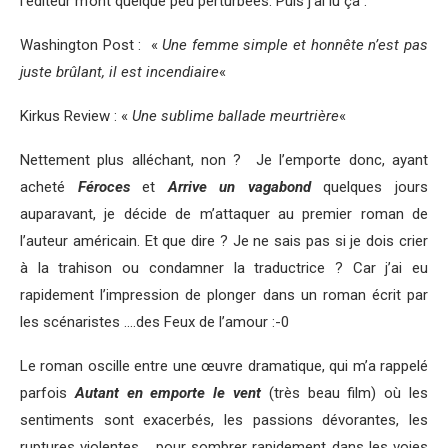
l’éditeur m’ont quelque peu perturbées. Puis j’ai lu ça :
Washington Post : «
Une femme simple et honnête n’est pas
juste brûlant, il est incendiaire
«
Kirkus Review : «
Une sublime ballade meurtrière
«
Nettement plus alléchant, non ? Je l’emporte donc, ayant
acheté
Féroces
et
Arrive un vagabond
quelques jours
auparavant, je décide de m’attaquer au premier roman de
l’auteur américain. Et que dire ? Je ne sais pas si je dois crier
à la trahison ou condamner la traductrice ? Car j’ai eu
rapidement l’impression de plonger dans un roman écrit par
les scénaristes ….des Feux de l’amour :-0
Le roman oscille entre une œuvre dramatique, qui m’a rappelé
parfois
Autant en emporte le vent
(très beau film) où les
sentiments sont exacerbés, les passions dévorantes, les
ruptures violentes .. pour sombrer rapidement dans les voies