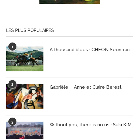
LES PLUS POPULAIRES
1
A thousand blues · CHEON Seon-ran
2
Gabriële ∴ Anne et Claire Berest
3
Without you, there is no us · Suki KIM