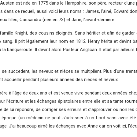
Austen est née en 1775 dans le Hampshire, son père, recteur d’une 
dans ce recueil, aussi voici leurs noms : James, l’ainé, Edward dont
eux filles, Cassandra (née en 73) et Jane, l’avant-dernière.
famille Knight, des cousins éloignés. Sans héritier et afin de garder 
sang. Il prit légalement leur nom en 1812. Henry hérita et devint ba
 banqueroute. Il devint alors Pasteur Anglican. Il était par ailleurs 
 se succèdent, les neveux et nièces se multiplient. Plus d’une tren
nt accueillir pendant plusieurs années des nièces et neveux.
a mère à l’âge de deux ans et est venue vivre pendant deux années ch
l’écriture et les échanges épistolaires entre elle et sa tante tou
rge de lui répondre, de corriger ses erreurs et d’approuver ou non les
tte époque (un médecin ne peut s’adresser à un Lord sans avoir été pr
ge. J’ai beaucoup aimé les échanges avec Anne car on voit ici, l’
écr