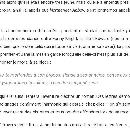
s alors qu’elle était encore très jeune, mais qu’elle a entendu près de
 projet, ainsi j’ai appris que
Northanger Abbey
, s’est longtemps appelé
le abandonnera cette carrière, pourtant il est clair que sa tante y 
ent la correspondance entre Fanny Knight, la fille d’Edward (née la
 bien que restée célibataire toute sa vie (comme sa soeur), lui pro
emier et Jane la met en garde lorsqu’elle celle-ci n’est plus sûr de
onter le moral à sa nièce :
tu te morfondes à son propos. Pense à ses principe, pense aux ob
physionomies chevalines, à ces draps reprisés, etc.
qui elle aussi tentera l’aventure d’écrire un roman. Ces lettres démo
moignages confirment l’harmonie qui existait chez elles – on s’y sent
, inventaient des histoires et tous ont été effondrés lors de sa mort
à travers ces lettres. Jane donne des nouvelles de tous ses frères 