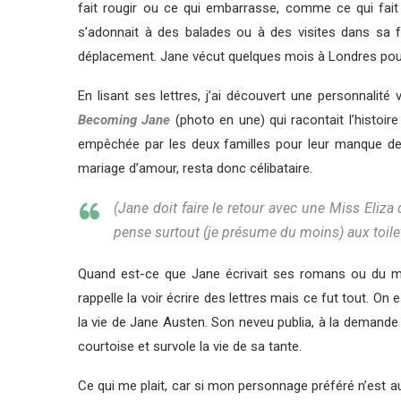
fait rougir ou ce qui embarrasse, comme ce qui fait s
s’adonnait à des balades ou à des visites dans sa f
déplacement. Jane vécut quelques mois à Londres pour 
En lisant ses lettres, j’ai découvert une personnalité 
Becoming Jane
(photo en une) qui racontait l’histoir
empêchée par les deux familles pour leur manque de fo
mariage d’amour, resta donc célibataire.
(
Jane doit faire le retour avec une Miss Eliza
pense surtout (je présume du moins) aux toilett
Quand est-ce que Jane écrivait ses romans ou du moins
rappelle la voir écrire des lettres mais ce fut tout. O
la vie de Jane Austen. Son neveu publia, à la demande
courtoise et survole la vie de sa tante.
Ce qui me plait, car si mon personnage préféré n’est a