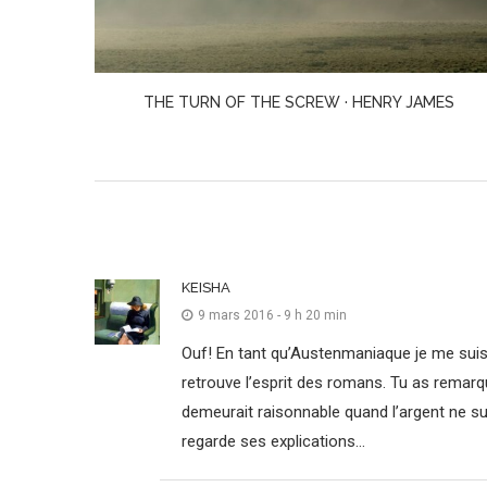
MES
WILD DARK SHORE · CHARLOTTE MCCONAGHY
KEISHA
9 mars 2016 - 9 h 20 min
Ouf! En tant qu’Austenmaniaque je me suisré
retrouve l’esprit des romans. Tu as remar
demeurait raisonnable quand l’argent ne suf
regarde ses explications…