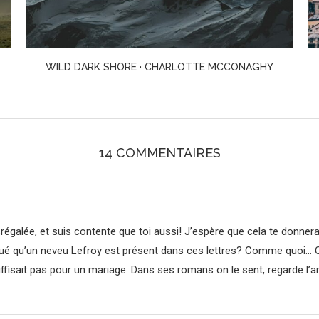
MADONNA IN A FUR COAT · SABAHATTIN ALI
14 COMMENTAIRES
galée, et suis contente que toi aussi! J’espère que cela te donnera l’
qué qu’un neveu Lefroy est présent dans ces lettres? Comme quoi… O
fisait pas pour un mariage. Dans ses romans on le sent, regarde l’amie