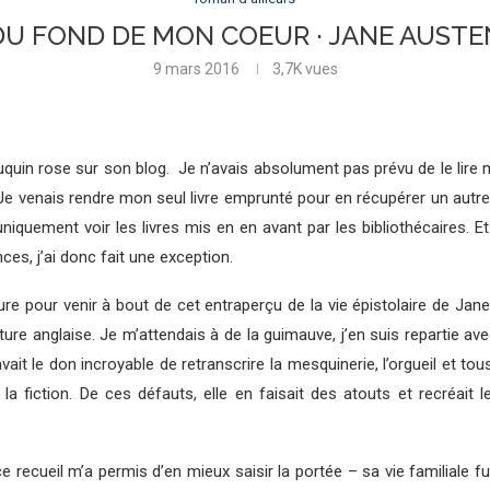
DU FOND DE MON COEUR · JANE AUSTE
9 mars 2016
3,7K
vues
bouquin rose sur son blog. Je n’avais absolument pas prévu de le lire
olue. Je venais rendre mon seul livre emprunté pour en récupérer un 
 uniquement voir les livres mis en en avant par les bibliothécaires. E
nces, j’ai donc fait une exception.
ure pour venir à bout de cet entraperçu de la vie épistolaire de Jane 
térature anglaise. Je m’attendais à de la guimauve, j’en suis repartie 
t le don incroyable de retranscrire la mesquinerie, l’orgueil et tou
la fiction. De ces défauts, elle en faisait des atouts et recréait 
e recueil m’a permis d’en mieux saisir la portée – sa vie familiale 