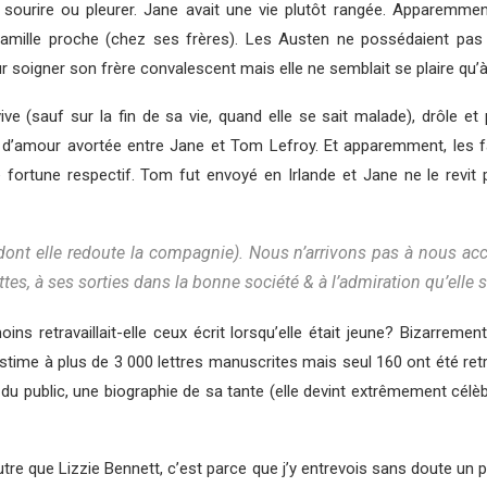
ourire ou pleurer. Jane avait une vie plutôt rangée. Apparemment, 
amille proche (chez ses frères). Les Austen ne possédaient pas de
soigner son frère convalescent mais elle ne semblait se plaire qu’
vive (sauf sur la fin de sa vie, quand elle se sait malade), drôle e
e d’amour avortée entre Jane et Tom Lefroy. Et apparemment, les fait
rtune respectif. Tom fut envoyé en Irlande et Jane ne le revit pl
 dont elle redoute la compagnie)
. Nous n’arrivons pas à nous acco
es, à ses sorties dans la bonne société & à l’admiration qu’elle s
 retravaillait-elle ceux écrit lorsqu’elle était jeune? Bizarreme
n estime à plus de 3 000 lettres manuscrites mais seul 160 ont été r
 du public, une biographie de sa tante (elle devint extrêmement célè
utre que Lizzie Bennett, c’est parce que j’y entrevois sans doute u