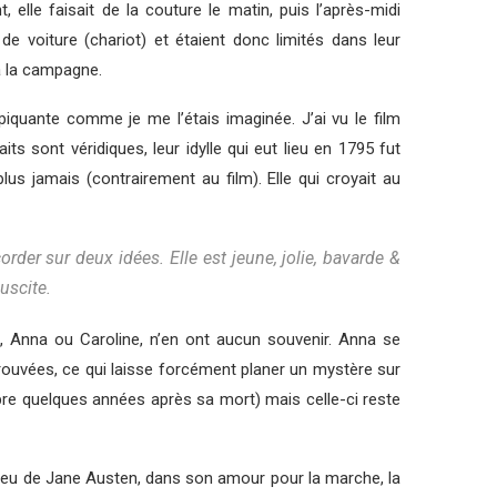
elle faisait de la couture le matin, puis l’après-midi
 voiture (chariot) et étaient donc limités dans leur
à la campagne.
t piquante comme je me l’étais imaginée. J’ai vu le film
s sont véridiques, leur idylle qui eut lieu en 1795 fut
us jamais (contrairement au film). Elle qui croyait au
rder sur deux idées. Elle est jeune, jolie, bavarde &
uscite.
nt, Anna ou Caroline, n’en ont aucun souvenir. Anna se
etrouvées, ce qui laisse forcément planer un mystère sur
bre quelques années après sa mort) mais celle-ci reste
n peu de Jane Austen, dans son amour pour la marche, la