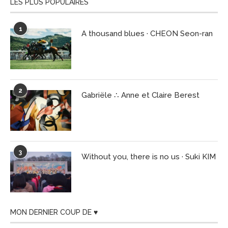
LES PLUS POPULAIRES
1
A thousand blues · CHEON Seon-ran
2
Gabriële ∴ Anne et Claire Berest
3
Without you, there is no us · Suki KIM
MON DERNIER COUP DE ♥