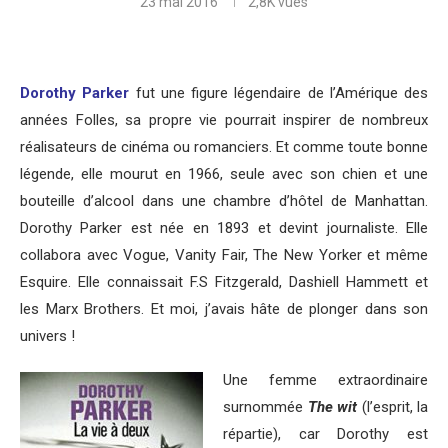
23 mai 2016
2,8K
vues
Dorothy Parker
fut une figure légendaire de l’Amérique des
années Folles, sa propre vie pourrait inspirer de nombreux
réalisateurs de cinéma ou romanciers. Et comme toute bonne
légende, elle mourut en 1966, seule avec son chien et une
bouteille d’alcool dans une chambre d’hôtel de Manhattan.
Dorothy Parker est née en 1893 et devint journaliste. Elle
collabora avec Vogue, Vanity Fair, The New Yorker et même
Esquire. Elle connaissait F.S Fitzgerald, Dashiell Hammett et
les Marx Brothers. Et moi, j’avais hâte de plonger dans son
univers !
Une femme extraordinaire
surnommée
The wit
(l’esprit, la
répartie), car Dorothy est