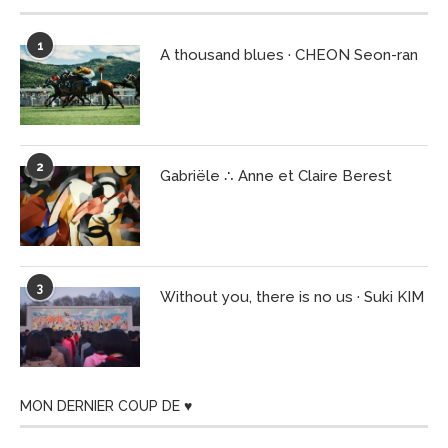
1
A thousand blues · CHEON Seon-ran
2
Gabriële ∴ Anne et Claire Berest
3
Without you, there is no us · Suki KIM
MON DERNIER COUP DE ♥