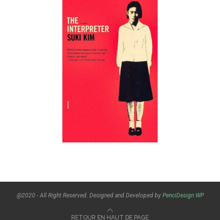
@2020 - All Right Reserved. Designed and Developed by
PenciDesign
WP
RETOUR EN HAUT DE PAGE