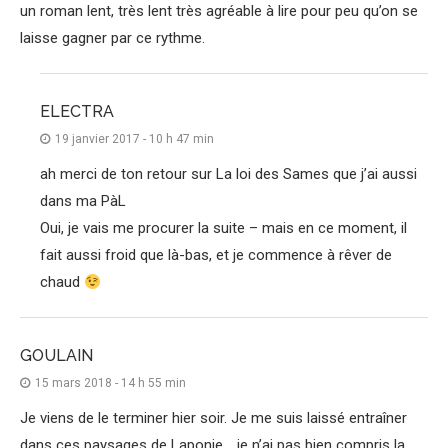
un roman lent, très lent très agréable à lire pour peu qu’on se
laisse gagner par ce rythme.
ELECTRA
19 janvier 2017 - 10 h 47 min
ah merci de ton retour sur La loi des Sames que j’ai aussi
dans ma PàL
Oui, je vais me procurer la suite – mais en ce moment, il
fait aussi froid que là-bas, et je commence à rêver de
chaud
GOULAIN
15 mars 2018 - 14 h 55 min
Je viens de le terminer hier soir. Je me suis laissé entraîner
dans ces paysages de Laponie. . je n’ai pas bien compris la