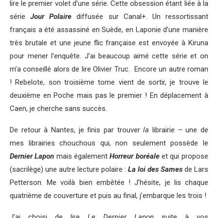
lire le premier volet d’une série. Cette obsession étant liée à la
série
Jour Polaire
diffusée sur Canal+. Un ressortissant
français a été assassiné en Suède, en Laponie d’une manière
très brutale et une jeune flic française est envoyée à Kiruna
pour mener l’enquête. J’ai beaucoup aimé cette série et on
m’a conseillé alors de lire Olivier Truc. Encore un autre roman
! Rebelote, son troisième tome vient de sortir, je trouve le
deuxième en Poche mais pas le premier ! En déplacement à
Caen, je cherche sans succès.
De retour à Nantes, je finis par trouver
la
librairie – une de
mes librairies chouchous qui, non seulement possède le
Dernier Lapon
mais également
Horreur boréale
et qui propose
(sacrilège) une autre lecture polaire :
La loi des Sames
de Lars
Petterson. Me voilà bien embêtée ! J’hésite, je lis chaque
quatrième de couverture et puis au final, j’embarque les trois !
J’ai choisi de lire
Le Dernier Lapon
suite à vos