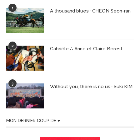
1
A thousand blues · CHEON Seon-ran
2
Gabriële ∴ Anne et Claire Berest
3
Without you, there is no us · Suki KIM
MON DERNIER COUP DE ♥