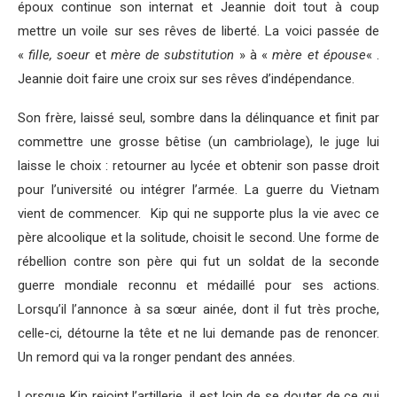
époux continue son internat et Jeannie doit tout à coup
mettre un voile sur ses rêves de liberté. La voici passée de
«
fille, soeur
et
mère de substitution
» à «
mère et épouse
« .
Jeannie doit faire une croix sur ses rêves d’indépendance.
Son frère, laissé seul, sombre dans la délinquance et finit par
commettre une grosse bêtise (un cambriolage), le juge lui
laisse le choix : retourner au lycée et obtenir son passe droit
pour l’université ou intégrer l’armée. La guerre du Vietnam
vient de commencer. Kip qui ne supporte plus la vie avec ce
père alcoolique et la solitude, choisit le second. Une forme de
rébellion contre son père qui fut un soldat de la seconde
guerre mondiale reconnu et médaillé pour ses actions.
Lorsqu’il l’annonce à sa sœur ainée, dont il fut très proche,
celle-ci, détourne la tête et ne lui demande pas de renoncer.
Un remord qui va la ronger pendant des années.
Lorsque Kip rejoint l’artillerie, il est loin de se douter de ce qui