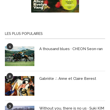
LES PLUS POPULAIRES
1
A thousand blues · CHEON Seon-ran
2
Gabriële ∴ Anne et Claire Berest
3
Without you, there is no us · Suki KIM