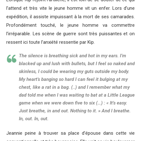
l’attend et très vite le jeune homme vit un enfer. Lors d’une
expédition, il assiste impuissant à la mort de ses camarades.
Profondément touché, le jeune homme va commettre
l’irréparable. Les scène de guerre sont très puissantes et on
ressent ici toute l’anxiété ressentie par Kip.
The silence is breathing sick and hot in my ears. I’m
blacked up and lush with bullets, but I feel so naked and
skinless, I could be wearing my guts outside my body.
My heart’s banging so hard I can feel it bulging at my
chest, like a rat in a bag. (..) and I remember what my
dad told me when I was waiting to bat at a Little League
game when we were down five to six (…) : « It’s easy.
Just breathe, in and out. Nothing to it. » And I breathe.
In, out. In, out.
Jeannie peine à trouver sa place d’épouse dans cette vie