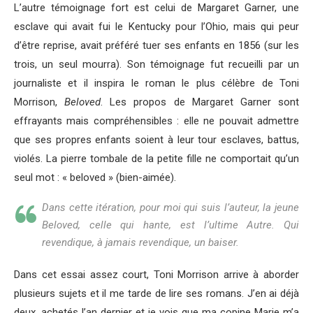
L’autre témoignage fort est celui de Margaret Garner, une
esclave qui avait fui le Kentucky pour l’Ohio, mais qui peur
d’être reprise, avait préféré tuer ses enfants en 1856 (sur les
trois, un seul mourra). Son témoignage fut recueilli par un
journaliste et il inspira le roman le plus célèbre de Toni
Morrison,
Beloved
. Les propos de Margaret Garner sont
effrayants mais compréhensibles : elle ne pouvait admettre
que ses propres enfants soient à leur tour esclaves, battus,
violés. La pierre tombale de la petite fille ne comportait qu’un
seul mot : « beloved » (bien-aimée).
Dans cette itération, pour moi qui suis l’auteur, la jeune
Beloved, celle qui hante, est l’ultime Autre. Qui
revendique, à jamais revendique, un baiser.
Dans cet essai assez court, Toni Morrison arrive à aborder
plusieurs sujets et il me tarde de lire ses romans. J’en ai déjà
deux, achetés l’an dernier et je vois que ma copine Marie m’a