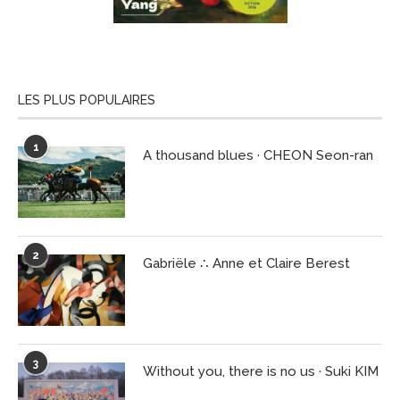
LES PLUS POPULAIRES
1
A thousand blues · CHEON Seon-ran
2
Gabriële ∴ Anne et Claire Berest
3
Without you, there is no us · Suki KIM