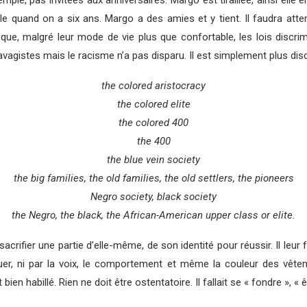
mple, pas invitées aux anniversaires. Margo est tiraillée, ainsi ell
ile quand on a six ans. Margo a des amies et y tient. Il faudra att
que, malgré leur mode de vie plus que confortable, les lois discrimi
vagistes mais le racisme n’a pas disparu. Il est simplement plus discr
the colored aristocracy
the colored elite
the colored 400
the 400
the blue vein society
the big families, the old families, the old settlers, the pioneers
Negro society, black society
the Negro, the black, the African-American upper class or elite.
fier une partie d’elle-même, de son identité pour réussir. Il leur fa
uer, ni par la voix, le comportement et même la couleur des vêtem
bien habillé. Rien ne doit être ostentatoire. Il fallait se « fondre », « 