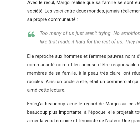
Avec le recul, Margo réalise que sa famille se sont
société. Les voici entre deux mondes, jamais réellemen
sa propre communauté :
Too many of us just aren’t trying. No ambitio
like that made it hard for the rest of us. They 
Elle reproche aux hommes et femmes pauvres noirs d’êtr
communauté noire et les accuse d’être responsable e
membres de sa famille, à la peau très claire, ont réu
raciales. Ainsi un oncle à elle, était un commercial qu
aimé cette lecture.
Enfin,j’ai beaucoup aimé le regard de Margo sur ce
d
beaucoup plus importante, à l’époque, elle projetait t
aimer la voix féminine et féministe de l’auteur. Une gr