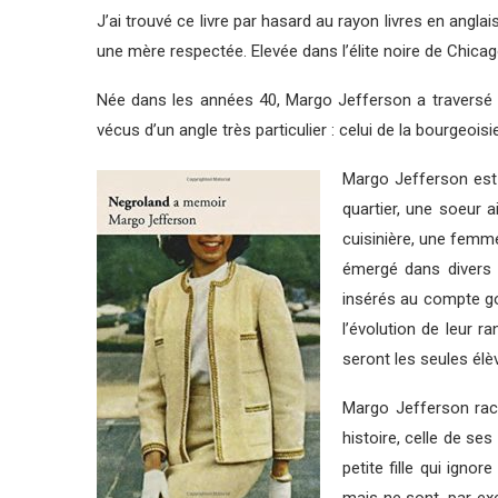
J’ai trouvé ce livre par hasard au rayon livres en anglai
une mère respectée. Elevée dans l’élite noire de Chicag
Née dans les années 40, Margo Jefferson a traversé le
vécus d’un angle très particulier : celui de la bourgeois
Margo Jefferson est 
quartier, une soeur 
cuisinière, une femme
émergé dans divers e
insérés au compte go
l’évolution de leur r
seront les seules élè
Margo Jefferson racon
histoire, celle de se
petite fille qui igno