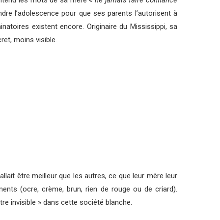
e entend les mots de sa mère «
ne jamais faire confiance
endre l’adolescence pour que ses parents l’autorisent à
natoires existent encore. Originaire du Mississippi, sa
et, moins visible.
llait être meilleur que les autres, ce que leur mère leur
ents (ocre, crème, brun, rien de rouge ou de criard).
être invisible » dans cette société blanche.