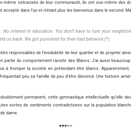
 eux-même ostracisés de leur communauté, ils ont eux-même des do
t accepté dans l’un et n’étant plus les bienvenus dans le second. M
n. No interest in education. You don’t have to turn your neighb
held us back. We got punished for their bad behavior.(*)
e responsables de l’insalubrité de leur quartier et de projeter ains
n partie du comportement raciste des Blancs. J’ai aussi beaucou
ssi à tromper la société en prétendant être blancs. Apparemment, 
i fréquentait peu sa famille de peu d’être dénoncé. Une histoire amér
édoublement
permanent, cette gymnastique intellectuelle qu’elle deva
outes sortes de sentiments contradictoires sur la population blanch
ande dame.
♥♥♥
♥♥