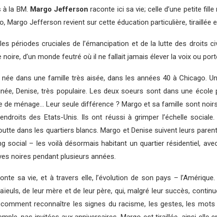
s à la BM.
Margo Jefferson
raconte ici sa vie; celle d’une petite fill
o, Margo Jefferson revient sur cette éducation particulière, tiraillée
s périodes cruciales de l’émancipation et de la lutte des droits civ
ie noire, d’un monde feutré où il ne fallait jamais élever la voix ou po
née dans une famille très aisée, dans les années 40 à Chicago. U
ainée, Denise, très populaire. Les deux soeurs sont dans une école 
 de ménage… Leur seule différence ? Margo et sa famille sont noirs. 
ndroits des Etats-Unis. Ils ont réussi à grimper l’échelle sociale
utte dans les quartiers blancs. Margo et Denise suivent leurs pare
ang social – les voilà désormais habitant un quartier résidentiel, av
ves noires pendant plusieurs années.
te sa vie, et à travers elle, l’évolution de son pays – l’Amérique. D
s aïeuls, de leur mère et de leur père, qui, malgré leur succès, contin
re comment reconnaître les signes du racisme, les gestes, les mots 