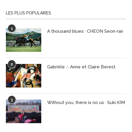
LES PLUS POPULAIRES
1
A thousand blues · CHEON Seon-ran
2
Gabriële ∴ Anne et Claire Berest
3
Without you, there is no us · Suki KIM