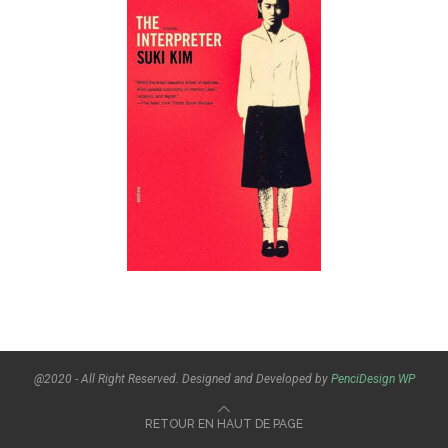
@2020 - All Right Reserved. Designed and Developed by
PenciDesign
WP
RETOUR EN HAUT DE PAGE