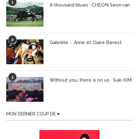
1
A thousand blues · CHEON Seon-ran
2
Gabriële ∴ Anne et Claire Berest
3
Without you, there is no us · Suki KIM
MON DERNIER COUP DE ♥