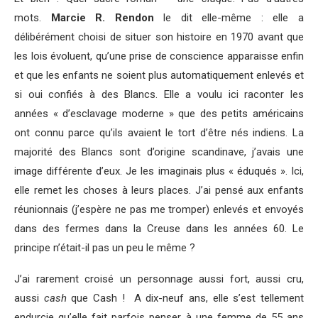
mots.
Marcie R. Rendon
le dit elle-même : elle a
délibérément choisi de situer son histoire en 1970 avant que
les lois évoluent, qu’une prise de conscience apparaisse enfin
et que les enfants ne soient plus automatiquement enlevés et
si oui confiés à des Blancs. Elle a voulu ici raconter les
années « d’esclavage moderne » que des petits américains
ont connu parce qu’ils avaient le tort d’être nés indiens. La
majorité des Blancs sont d’origine scandinave, j’avais une
image différente d’eux. Je les imaginais plus « éduqués ». Ici,
elle remet les choses à leurs places. J’ai pensé aux enfants
réunionnais (j’espère ne pas me tromper) enlevés et envoyés
dans des fermes dans la Creuse dans les années 60. Le
principe n’était-il pas un peu le même ?
J’ai rarement croisé un personnage aussi fort, aussi cru,
aussi
cash
que Cash ! A dix-neuf ans, elle s’est tellement
endurcie qu’elle fait parfois penser à une femme de 55 ans