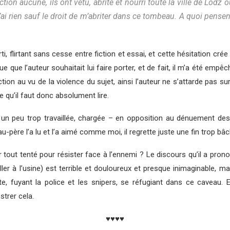
tion aucune, ils ont vêtu, abrité et nourri toute la ville de Lodz
’ai rien sauf le droit de m’abriter dans ce tombeau. A quoi pensen
rti, flirtant sans cesse entre fiction et essai, et cette hésitation cré
que que l’auteur souhaitait lui faire porter, et de fait, il m’a été em
ion au vu de la violence du sujet, ainsi l’auteur ne s’attarde pas sur 
e qu’il faut donc absolument lire.
 un peu trop travaillée, chargée – en opposition au dénuement des h
u-père l’a lu et l’a aimé comme moi, il regrette juste une fin trop bâc
tout tenté pour résister face à l’ennemi ? Le discours qu’il a prono
er à l’usine) est terrible et douloureux et presque inimaginable, ma
te, fuyant la police et les snipers, se réfugiant dans ce caveau. E
trer cela.
♥♥♥♥