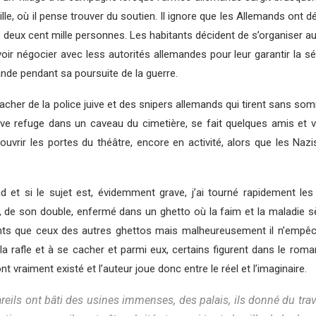
 ville, où il pense trouver du soutien. Il ignore que les Allemands ont
de deux cent mille personnes. Les habitants décident de s’organiser
r négocier avec less autorités allemandes pour leur garantir la séc
emande pendant sa poursuite de la guerre.
 cacher de la police juive et des snipers allemands qui tirent sans s
uve refuge dans un caveau du cimetière, se fait quelques amis et v
i ouvrir les portes du théâtre, encore en activité, alors que les N
d et si le sujet est, évidemment grave, j’ai tourné rapidement les
, de son double, enfermé dans un ghetto où la faim et la maladie 
ants que ceux des autres ghettos mais malheureusement il n’empêc
a rafle et à se cacher et parmi eux, certains figurent dans le roman
t vraiment existé et l’auteur joue donc entre le réel et l’imaginaire.
reils ont bâti des usines immenses, des palais, ils donné du tra