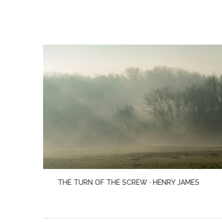
MES
WILD DARK SHORE · CHARLOTTE MCCONAGHY