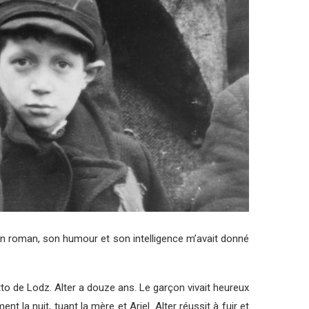
on roman, son humour et son intelligence m’avait donné
etto de Lodz. Alter a douze ans. Le garçon vivait heureux
la nuit, tuant la mère et Ariel. Alter réussit à fuir et