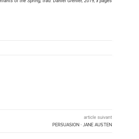
nfants of the Spring, trad. Daniel Grenier, 2019, x pages
article suivant
PERSUASION · JANE AUSTEN