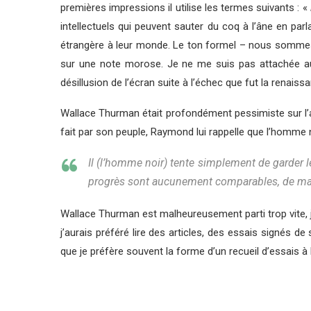
premières impressions il utilise les termes suivants : «
intellectuels qui peuvent sauter du coq à l’âne en pa
étrangère à leur monde. Le ton formel – nous sommes en 
sur une note morose. Je ne me suis pas attachée aux p
désillusion de l’écran suite à l’échec que fut la renais
Wallace Thurman était profondément pessimiste sur l’ave
fait par son peuple, Raymond lui rappelle que l’homme no
Il (l’homme noir) tente simplement de garder 
progrès sont aucunement comparables, de maniè
Wallace Thurman est malheureusement parti trop vite, j
j’aurais préféré lire des articles, des essais signés de
que je préfère souvent la forme d’un recueil d’essais à