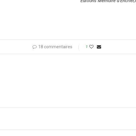
Editions Mémoire d’Encrier,I
18 commentaires
1