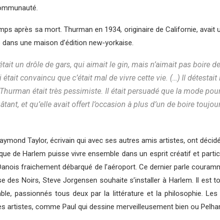
 communauté.
après sa mort. Thurman en 1934, originaire de Californie, avait un don 
job dans une maison d’édition new-yorkaise.
était un drôle de gars, qui aimait le gin, mais n’aimait pas boire 
était convaincu que c’était mal de vivre cette vie. (…) Il détestait 
rs, Thurman était très pessimiste. Il était persuadé que la mode po
nt, et qu’elle avait offert l’occasion à plus d’un de boire toujours p
mond Taylor, écrivain qui avec ses autres amis artistes, ont décid
stique de Harlem puisse vivre ensemble dans un esprit créatif et parti
 Danois fraichement débarqué de l’aéroport. Ce dernier parle couram
se des Noirs, Steve Jorgensen souhaite s’installer à Harlem. Il e
able, passionnés tous deux par la littérature et la philosophie.
tres artistes, comme Paul qui dessine merveilleusement bien ou Pelha