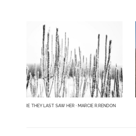
RENDON
STAY TRUE · HUA HSU