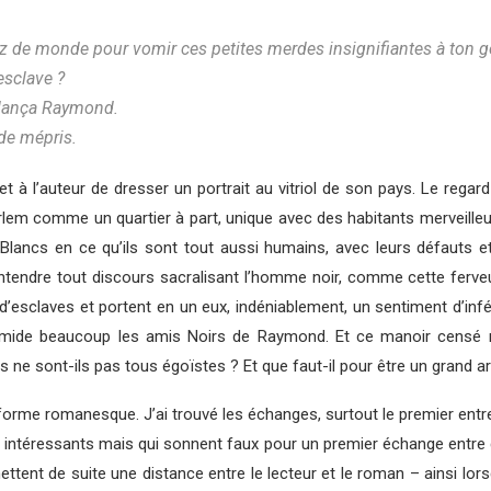
sez de monde pour vomir ces petites merdes insignifiantes à ton g
esclave ?
 lança Raymond.
 de mépris.
à l’auteur de dresser un portrait au vitriol de son pays. Le regar
 Harlem comme un quartier à part, unique avec des habitants merveill
 Blancs en ce qu’ils sont tout aussi humains, avec leurs défauts et
entendre tout discours sacralisant l’homme noir, comme cette ferveu
fils d’esclaves et portent en un eux, indéniablement, un sentiment d’in
intimide beaucoup les amis Noirs de Raymond. Et ce manoir censé 
e sont-ils pas tous égoïstes ? Et que faut-il pour être un grand ar
la forme romanesque. J’ai trouvé les échanges, surtout le premier ent
intéressants mais qui sonnent faux pour un premier échange entre 
ettent de suite une distance entre le lecteur et le roman – ainsi lo