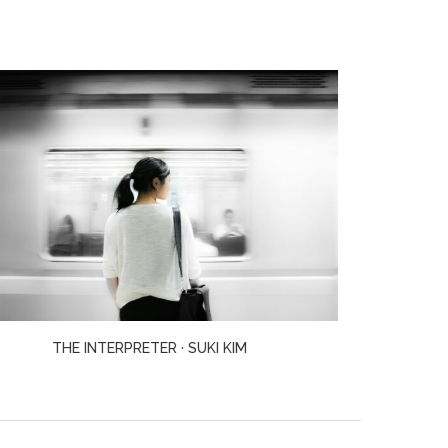
TELL ME EVERYTHING · ELIZABETH STROUT