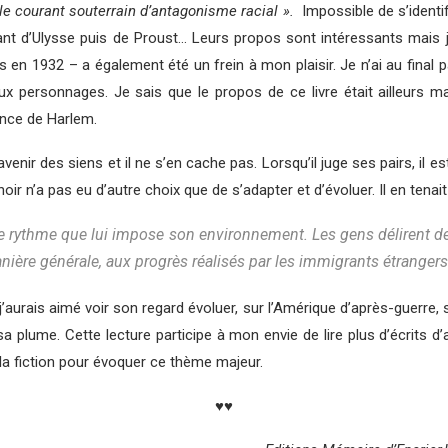
le courant souterrain d’antagonisme racial ».
Impossible de s’identi
rlant d’Ulysse puis de Proust… Leurs propos sont intéressants mais 
1932 – a également été un frein à mon plaisir. Je n’ai au final pas 
ersonnages. Je sais que le propos de ce livre était ailleurs mais
sance de Harlem.
nir des siens et il ne s’en cache pas. Lorsqu’il juge ses pairs, il es
ir n’a pas eu d’autre choix que de s’adapter et d’évoluer. Il en tenait
le rythme que lui impose son environnement. Les gens délirent d
re générale, aux progrès réalisés par les immigrants étrangers 
’aurais aimé voir son regard évoluer, sur l’Amérique d’après-guerre, 
 sa plume. Cette lecture participe à mon envie de lire plus d’écrits d
 la fiction pour évoquer ce thème majeur.
♥♥