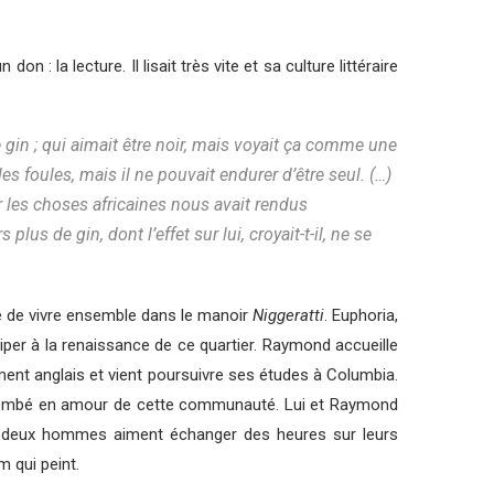
: la lecture. Il lisait très vite et sa culture littéraire
de gin ; qui aimait être noir, mais voyait ça comme une
les foules, mais il ne pouvait endurer d’être seul. (…)
ur les choses africaines nous avait rendus
lus de gin, dont l’effet sur lui, croyait-t-il, ne se
é de vivre ensemble dans le manoir
Niggeratti
. Euphoria,
ciper à la renaissance de ce quartier. Raymond accueille
ment anglais et vient poursuivre ses études à Columbia.
st tombé en amour de cette communauté. Lui et Raymond
 Les deux hommes aiment échanger des heures sur leurs
m qui peint.