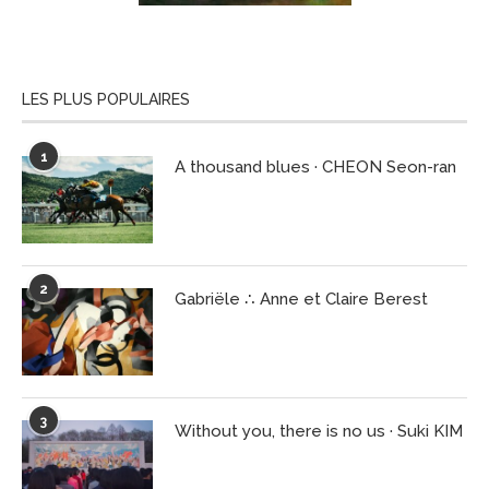
LES PLUS POPULAIRES
1
A thousand blues · CHEON Seon-ran
2
Gabriële ∴ Anne et Claire Berest
3
Without you, there is no us · Suki KIM