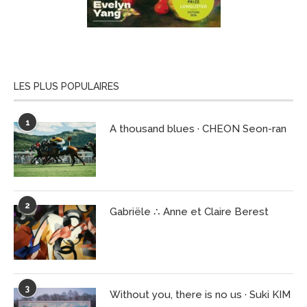
LES PLUS POPULAIRES
1
A thousand blues · CHEON Seon-ran
2
Gabriële ∴ Anne et Claire Berest
3
Without you, there is no us · Suki KIM