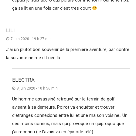
depuis je suis accro aux polars comme toi ! Pour le temps,
ça se lit en une fois car c’est très court
LILI
7 juin 2020 - 19 h 27 min
J’ai un plutôt bon souvenir de la première aventure, par contre
la suivante ne me dit rien là…
ELECTRA
8 juin 2020 - 10 h 56 min
Un homme assassiné retrouvé sur le terrain de golf
avisant à sa demeure. Poirot va enquêter et trouver
d’étranges connexions entre lui et une maison voisine.. Un
des moins connus, mais qui provoque un quiproquo que
j’ai reconnu (je l’avais vu en épisode télé)