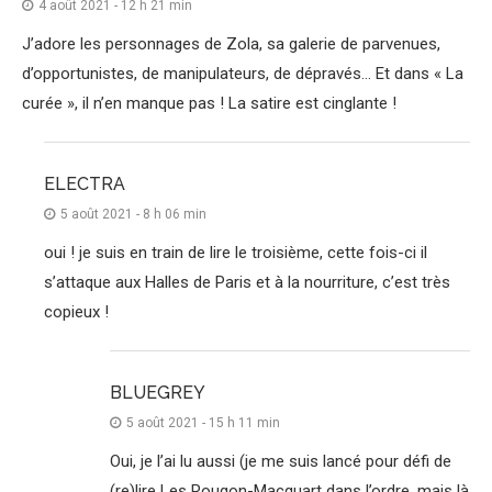
4 août 2021 - 12 h 21 min
J’adore les personnages de Zola, sa galerie de parvenues,
d’opportunistes, de manipulateurs, de dépravés… Et dans « La
curée », il n’en manque pas ! La satire est cinglante !
ELECTRA
5 août 2021 - 8 h 06 min
oui ! je suis en train de lire le troisième, cette fois-ci il
s’attaque aux Halles de Paris et à la nourriture, c’est très
copieux !
BLUEGREY
5 août 2021 - 15 h 11 min
Oui, je l’ai lu aussi (je me suis lancé pour défi de
(re)lire Les Rougon-Macquart dans l’ordre, mais là