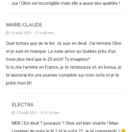
oui ! Olive est incorrigible mais elle a aussi des qualités !
MARIE-CLAUDE
13 août 2021 - 17 h 44 min
Quel torture que de te lire. Je suis en deuil. J’ai terminé Olive
et je suis en manque. La suite arrive au Québec près d’un
mois plus tard que le 25 août! Tu imagines?
Si tu me l’achète en France, je te rembourse et, en bonus, je
te laisserai lire une journée complète sur mon sofa et je te
prête mon lit!
ELECTRA
13 août 2021 - 21 h 10 min
MDR ! En deuil ? pourquoi ? Olive est bien vivante ! Mais
combien de nuits le lit ? et le sofa ?? Je te comprends !