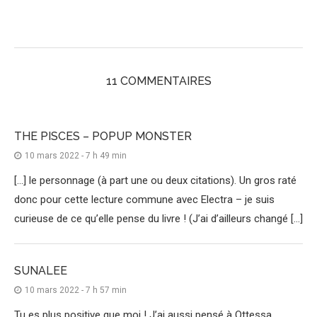
11 COMMENTAIRES
THE PISCES – POPUP MONSTER
10 mars 2022 - 7 h 49 min
[…] le personnage (à part une ou deux citations). Un gros raté
donc pour cette lecture commune avec Electra – je suis
curieuse de ce qu’elle pense du livre ! (J’ai d’ailleurs changé […]
SUNALEE
10 mars 2022 - 7 h 57 min
Tu es plus positive que moi ! J’ai aussi pensé à Ottessa