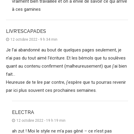
vraiment bien travaillée et on a envie de savoir ce qui arrive
à ces gamines
LIVR'ESCAPADES
12 octobre 2022 - 9 h 34 min
Je l’ai abandonné au bout de quelques pages seulement, je
n’ai pas du tout aimé l’écriture. Et les bémols que tu soulèves
quant au contenu confirment (malheureusement) que j’ai bien
fait…
Heureuse de te lire par contre, j’espère que tu pourras revenir
par ici plus souvent ces prochaines semaines.
ELECTRA
12 octobre 2022 - 19 h 19 min
ah zut ! Moi le style ne m’a pas gêné – ce n’est pas