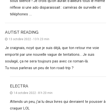
sous silence ! Je crois qu’on aurait d’ailleurs tous le même
réflexe si une ado disparaissait : caméras de surveille et
téléphones ….
AUTIST READING
13 octobre 2022 - 13 h 23 min
Je craignais, noyé que je suis déjà, que ton retour me voie
emporté par une nouvelle vague de tentations… Je suis
soulagé, ça ne sera toujours pas avec ce roman-là.
Tu nous parleras un peu de ton road-trip ?
ELECTRA
14 octobre 2022 - 8 h 20 min
Attends un peu, j’ai lu deux livres qui devraient te pousser à
craquer LOL