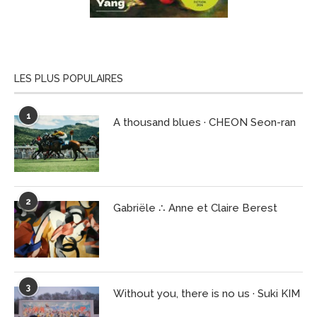
LES PLUS POPULAIRES
1
A thousand blues · CHEON Seon-ran
2
Gabriële ∴ Anne et Claire Berest
3
Without you, there is no us · Suki KIM