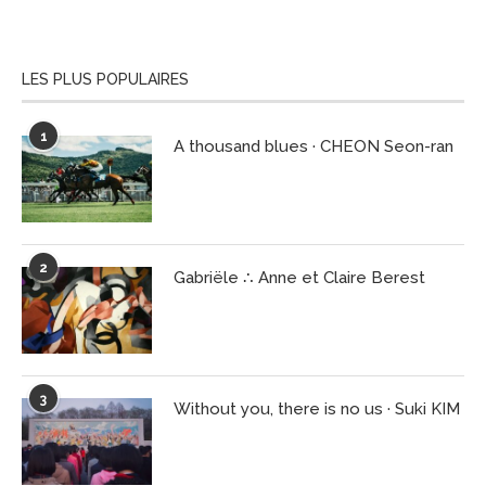
LES PLUS POPULAIRES
1
A thousand blues · CHEON Seon-ran
2
Gabriële ∴ Anne et Claire Berest
3
Without you, there is no us · Suki KIM