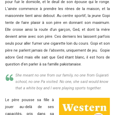
pour fuir le domicile, et le deuil de son épouse qui le ronge.
L’ainée commence à prendre les rênes de la maison, et la
maisonnée tient ainsi debout. Au centre sportif, la jeune Gopi
tente de faire plaisir à son père en donnant son maximum.
Elle croise ainsi la route d’un garçon, Ged, et dont la mère
devient amie avec son père. Ces derniers les laissent parfois
seuls pour aller fumer une cigarette loin du cours. Gopi et son
père ne parlent jamais de
l’absente
, uniquement de jeu. Gopie
adore Ged mais elle sait que Ged étant blanc, il est hors de
question d’en parler à sa famille pakistanaise.
She meant no one from our family, no one from Gujarati
school, no one Pa visited. No one, she said would know
that a white boy and I were playing sports together.
Le père pousse sa fille à
jouer au-delà de ses
capacités, pris dans sa