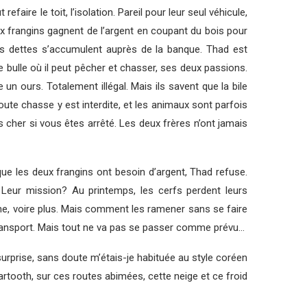
refaire le toit, l’isolation. Pareil pour leur seul véhicule,
ux frangins gagnent de l’argent en coupant du bois pour
 les dettes s’accumulent auprès de la banque. Thad est
ne bulle où il peut pêcher et chasser, ses deux passions.
 un ours. Totalement illégal. Mais ils savent que la bile
oute chasse y est interdite, et les animaux sont parfois
 cher si vous êtes arrêté. Les deux frères n’ont jamais
que les deux frangins ont besoin d’argent, Thad refuse.
Leur mission? Au printemps, les cerfs perdent leurs
ne, voire plus. Mais comment les ramener sans se faire
 transport. Mais tout ne va pas se passer comme prévu…
urprise, sans doute m’étais-je habituée au style coréen
eartooth, sur ces routes abimées, cette neige et ce froid