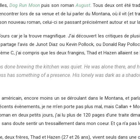
les,
Dog Run Moon
puis son roman
August
. Tous deux ont été trad
 rencontrer lors de sa venue et de lui parler du Montana, où il vit (et
re son nouveau roman, celui-ci se passant précisément autour et sur l
l’ours car je la trouve magnifique. J’ai découvert les critiques de plus
partage l’avis de Junot Diaz ou Kevin Pollock, ou Donald Ray Pollock
trième C, j’ai compris que les deux frangins, Thad et Hazen allaient 
s done brewing the kitchen was quiet. He was alone there, and he
ness has something of a presence. His lonely was dark as a shadow,
n américain, encore moins un se déroulant dans le Montana, et parla
s récents évènements, je ne m’en porte pas plus mal, mais Callan + M
roman en deux petits jours, j’ai lu plus de 120 pages d’une traite dima
ais sans doute sentir un tressaillement dans mon coeur. Et ça n’a pas lo
re, deux frères, Thad et Hazen (27 et 26 ans), vivent seuls dans une 