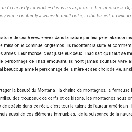
an’s capacity for work – it was a symptom of his ignorance. Or, i
 who constantly « wears himself out », is the laziest, unwilling 
histoire de
ces frères,
élevés dans la nature par leur père, abandonnés
te mission et continue longtemps. Ils racontent la suite et comment 
ites amies. Leur monde, c’est juste eux deux. Thad sait qu’il faut se
 le personnage de Thad émouvant. Ils n’ont jamais souhaité vivre ain
 j’ai beaucoup aimé le personnage de la mère et ses choix de vie, ainsi
 partager la beauté du Montana, la chaîne de montagnes, la fameuse 
, au milieu des troupeaux de cerfs et de bisons, les montagnes nous ent
de poésie dans ce récit, c’est tout le talent de l’auteur américain. I
mais aussi de ces éléments immuables, de la puissance de la nature