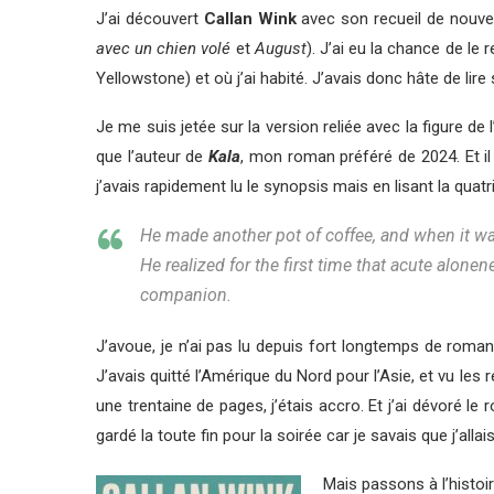
J’ai découvert
Callan Wink
avec son recueil de nouvel
avec un chien volé
et
August
). J’ai eu la chance de le
Yellowstone) et où j’ai habité. J’avais donc hâte de li
Je me suis jetée sur la version reliée avec la figure de 
que l’auteur de
Kala
, mon roman préféré de 2024. Et il 
j’avais rapidement lu le synopsis mais en lisant la qua
He made another pot of coffee, and when it wa
He realized for the first time that acute alone
companion.
J’avoue, je n’ai pas lu depuis fort longtemps de roma
J’avais quitté l’Amérique du Nord pour l’Asie, et vu le
une trentaine de pages, j’étais accro. Et j’ai dévoré le 
gardé la toute fin pour la soirée car je savais que j’all
Mais passons à l’histoi