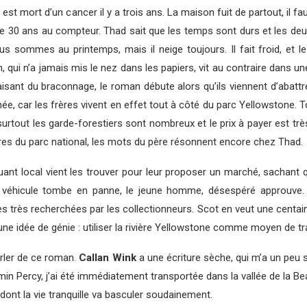
 est mort d’un cancer il y a trois ans. La maison fuit de partout, il faut 
 de 30 ans au compteur. Thad sait que les temps sont durs et les de
ous sommes au printemps, mais il neige toujours. Il fait froid, et
, qui n’a jamais mis le nez dans les papiers, vit au contraire dans u
aisant du braconnage, le roman débute alors qu’ils viennent d’abattre
hée, car les frères vivent en effet tout à côté du parc Yellowstone. T
rtout les garde-forestiers sont nombreux et le prix à payer est très
res du parc national, les mots du père résonnent encore chez Thad.
uant local vient les trouver pour leur proposer un marché, sachant 
l véhicule tombe en panne, le jeune homme, désespéré approuve. 
s très recherchées par les collectionneurs. Scot en veut une centai
s une idée de génie : utiliser la rivière Yellowstone comme moyen de
arler de ce roman.
Callan Wink
a une écriture sèche, qui m’a un peu s
jamin Percy, j’ai été immédiatement transportée dans la vallée de la B
dont la vie tranquille va basculer soudainement.