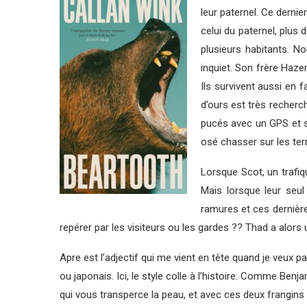
leur paternel. Ce dernier
celui du paternel, plus
plusieurs habitants. N
inquiet. Son frère Hazen
Ils survivent aussi en f
d’ours est très recherc
pucés avec un GPS et su
osé chasser sur les ter
Lorsque Scot, un trafiq
Mais lorsque leur seu
ramures et ces dernière
repérer par les visiteurs ou les gardes ?? Thad a alor
Apre est l’adjectif qui me vient en tête quand je veux p
ou japonais. Ici, le style colle à l’histoire. Comme Ben
qui vous transperce la peau, et avec ces deux frangins 