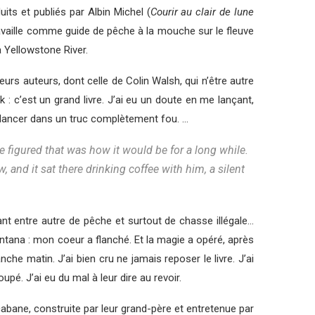
uits et publiés par Albin Michel (
Courir au clair de lune
 travaille comme guide de pêche à la mouche sur le fleuve
a Yellowstone River.
ieurs auteurs, dont celle de Colin Walsh, qui n’être autre
 : c’est un grand livre. J’ai eu un doute en me lançant,
se lancer dans un truc complètement fou. …
 figured that was how it would be for a long while.
 and it sat there drinking coffee with him, a silent
nt entre autre de pêche et surtout de chasse illégale…
ontana : mon coeur a flanché. Et la magie a opéré, après
nche matin. J’ai bien cru ne jamais reposer le livre. J’ai
upé. J’ai eu du mal à leur dire au revoir.
cabane, construite par leur grand-père et entretenue par