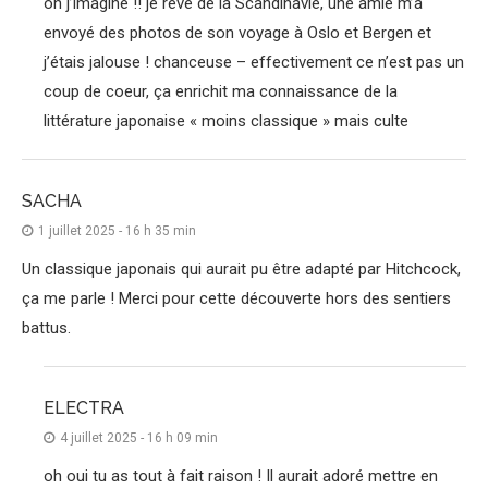
oh j’imagine !! je rêve de la Scandinavie, une amie m’a
envoyé des photos de son voyage à Oslo et Bergen et
j’étais jalouse ! chanceuse – effectivement ce n’est pas un
coup de coeur, ça enrichit ma connaissance de la
littérature japonaise « moins classique » mais culte
SACHA
1 juillet 2025 - 16 h 35 min
Un classique japonais qui aurait pu être adapté par Hitchcock,
ça me parle ! Merci pour cette découverte hors des sentiers
battus.
ELECTRA
4 juillet 2025 - 16 h 09 min
oh oui tu as tout à fait raison ! Il aurait adoré mettre en