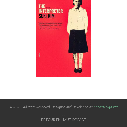
@2020 - All Right Reserved. Designed and Developed by
PenciDesign
WP
RETOUR EN HAUT DE PAGE