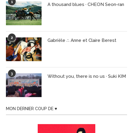
1
A thousand blues · CHEON Seon-ran
2
Gabriële ∴ Anne et Claire Berest
3
Without you, there is no us · Suki KIM
MON DERNIER COUP DE ♥