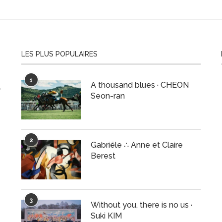
LES PLUS POPULAIRES
1
A thousand blues · CHEON
Seon-ran
2
Gabriële ∴ Anne et Claire
Berest
3
Without you, there is no us ·
Suki KIM