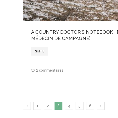
A COUNTRY DOCTOR’S NOTEBOOK · 
MÉDECIN DE CAMPAGNE)
SUITE
2 commentaires
1
2
3
4
5
6