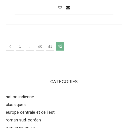
1
…
40
41
42
CATEGORIES
nation indienne
classiques
europe centrale et de l’est
roman sud-coréen
roman japonais