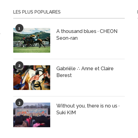
LES PLUS POPULAIRES
1
A thousand blues · CHEON
Seon-ran
2
Gabriële ∴ Anne et Claire
Berest
3
Without you, there is no us ·
Suki KIM