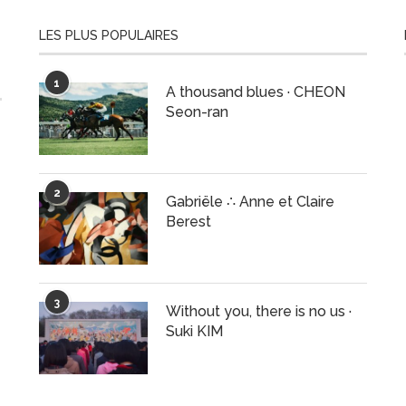
LES PLUS POPULAIRES
1
A thousand blues · CHEON
Seon-ran
2
Gabriële ∴ Anne et Claire
Berest
3
Without you, there is no us ·
Suki KIM