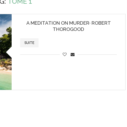
G:
TOME 1
A MEDITATION ON MURDER· ROBERT
THOROGOOD
SUITE