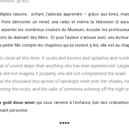
illions. (p.60).
tiples raisons : enfant, j’adorais apprendre – grâce aux livres, m
rère démonter un réveil, une radio et même la télévision (il aura f
 arpenter les nombreux couloirs du Muséum, écouter les professeurs e
ire du diamant des Mers. Et puis l’auteur s’amuse avec ses lecteu
 petite fille compte les chapitres qui lui restent à lire, elle est au 
o close all this time. It sucks and booms and splashes and rumbles;
al of sound larger than anything she has ever experienced. Larger 
e did not imagine it properly; she did not comprehend the scale.
feel the thousand tiny spines of raindrops melt onto her cheeks,
ong the rocks, and the calls of someone echoing off the high wal
 goût doux-amer
qui vous ramène à l’enfance, loin des ordinateurs
gnant personne.
♥♥♥♥