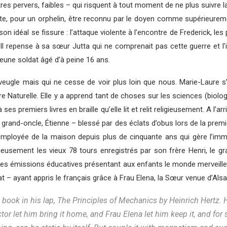
es pervers, faibles – qui risquent à tout moment de ne plus suivre la
lite, pour un orphelin, être reconnu par le doyen comme supérieurem
son idéal se fissure : l’attaque violente à l’encontre de Frederick, les
 Il repense à sa sœur Jutta qui ne comprenait pas cette guerre et l’
jeune soldat âgé d’à peine 16 ans.
 aveugle mais qui ne cesse de voir plus loin que nous. Marie-Laure 
Naturelle. Elle y a apprend tant de choses sur les sciences (biologie
s premiers livres en braille qu’elle lit et relit religieusement. A l’
n grand-oncle, Étienne – blessé par des éclats d’obus lors de la prem
mployée de la maison depuis plus de cinquante ans qui gère l’imme
eusement les vieux 78 tours enregistrés par son frère Henri, le g
e des émissions éducatives présentant aux enfants le monde merve
at – ayant appris le français grâce à Frau Elena, la Sœur venue d’Al
e book in his lap, The Principles of Mechanics by Heinrich Hertz.
ctor let him bring it home, and Frau Elena let him keep it, and fo