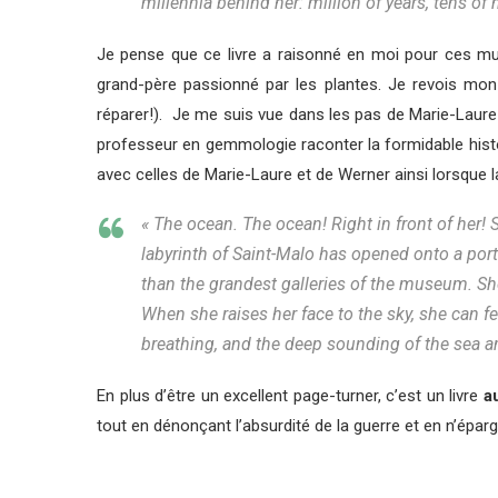
millennia behind her: million of years, tens of m
Je pense que ce livre a raisonné en moi pour ces mul
grand-père passionné par les plantes. Je revois mon f
réparer!). Je me suis vue dans les pas de Marie-Laure
professeur en gemmologie raconter la formidable histo
avec celles de Marie-Laure et de Werner ainsi lorsque la
« The ocean. The ocean! Right in front of her! S
labyrinth of Saint-Malo has opened onto a port
than the grandest galleries of the museum. Sh
When she raises her face to the sky, she can 
breathing, and the deep sounding of the sea am
En plus d’être un excellent page-turner, c’est un livre
au
tout en dénonçant l’absurdité de la guerre et en n’épar