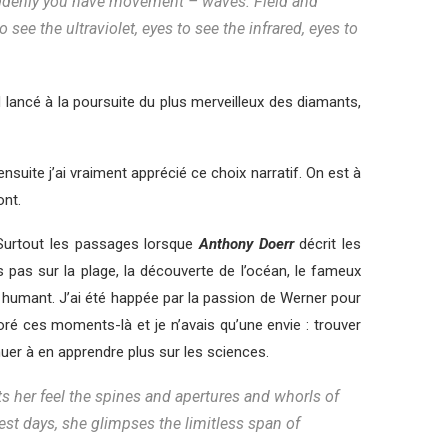
 suddenly you have movement – waves. Field and
ee the ultraviolet, eyes to see the infrared, eyes to
 lancé à la poursuite du plus merveilleux des diamants,
uite j’ai vraiment apprécié ce choix narratif. On est à
ont.
t. Surtout les passages lorsque
Anthony Doerr
décrit les
 pas sur la plage, la découverte de l’océan, le fameux
s humant. J’ai été happée par la passion de Werner pour
oré ces moments-là et je n’avais qu’une envie : trouver
inuer à en apprendre plus sur les sciences.
s her feel the spines and apertures and whorls of
est days, she glimpses the limitless span of