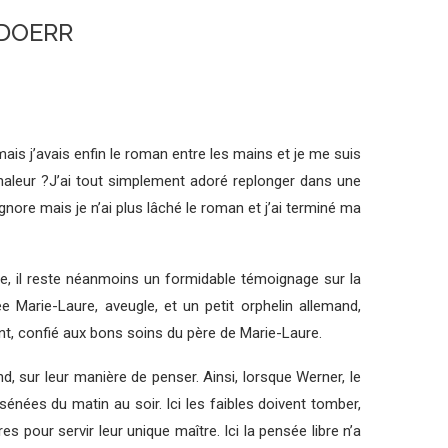
 DOERR
mais j’avais enfin le roman entre les mains et je me suis
a chaleur ?J’ai tout simplement adoré replonger dans une
gnore mais je n’ai plus lâché le roman et j’ai terminé ma
e, il reste néanmoins un formidable témoignage sur la
 Marie-Laure, aveugle, et un petit orphelin allemand,
nt, confié aux bons soins du père de Marie-Laure.
d, sur leur manière de penser. Ainsi, lorsque Werner, le
ssénées du matin au soir. Ici les faibles doivent tomber,
 pour servir leur unique maître. Ici la pensée libre n’a