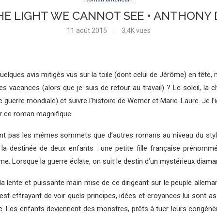
HE LIGHT WE CANNOT SEE • ANTHONY
11 août 2015
3,4K
vues
elques avis mitigés vus sur la toile (dont celui de Jérôme) en tête, 
 des vacances (alors que je suis de retour au travail) ? Le soleil, l
guerre mondiale) et suivre l’histoire de Werner et Marie-Laure. Je l’i
ar ce roman magnifique.
tteint pas les mêmes sommets que d’autres romans au niveau du styl
a destinée de deux enfants : une petite fille française prénommée
. Lorsque la guerre éclate, on suit le destin d’un mystérieux diama
 la lente et puissante main mise de ce dirigeant sur le peuple alleman
 est effrayant de voir quels principes, idées et croyances lui sont a
le. Les enfants deviennent des monstres, prêts à tuer leurs congénères