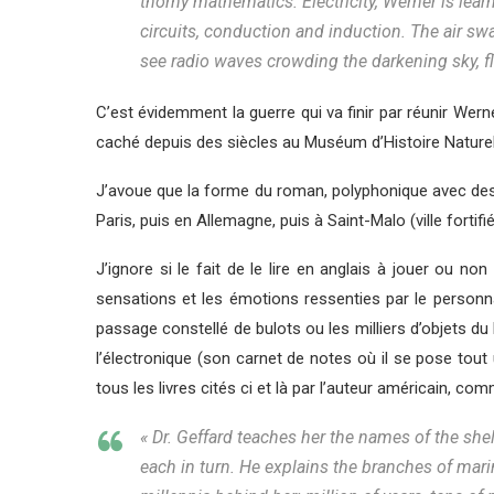
thorny mathematics. Electricity, Werner is lea
circuits, conduction and induction. The air swa
see radio waves crowding the darkening sky, f
C’est évidemment la guerre qui va finir par réunir Wer
caché depuis des siècles au Muséum d’Histoire Naturell
J’avoue que la forme du roman, polyphonique avec des c
Paris, puis en Allemagne, puis à Saint-Malo (ville forti
J’ignore si le fait de le lire en anglais à jouer ou no
sensations et les émotions ressenties par le personna
passage constellé de bulots ou les milliers d’objets d
l’électronique (son carnet de notes où il se pose tout
tous les livres cités ci et là par l’auteur américain, c
« Dr. Geffard teaches her the names of the sh
each in turn. He explains the branches of mari