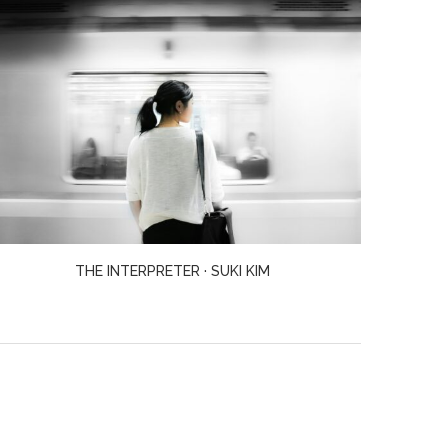
TELL ME EVERYTHING · ELIZABETH STROUT