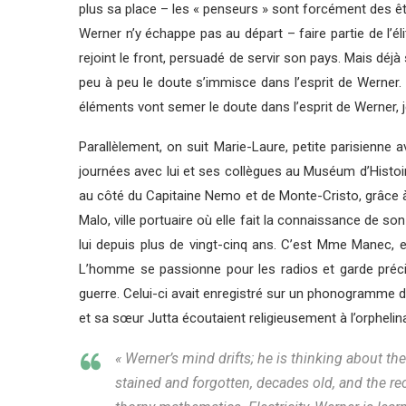
plus sa place – les « penseurs » sont forcément des êtr
Werner n’y échappe pas au départ – faire partie de l’é
rejoint le front, persuadé de servir son pays. Mais déjà 
peu à peu le doute s’immisce dans l’esprit de Werner.
éléments vont semer le doute dans l’esprit de Werner, 
Parallèlement, on suit Marie-Laure, petite parisienne
journées avec lui et ses collègues au Muséum d’Histoire 
au côté du Capitaine Nemo et de Monte-Cristo, grâce à se
Malo, ville portuaire où elle fait la connaissance de so
lui depuis plus de vingt-cinq ans. C’est Mme Manec, e
L’homme se passionne pour les radios et garde préci
guerre. Celui-ci avait enregistré sur un phonogramm
et sa sœur Jutta écoutaient religieusement à l’orphelin
« Werner’s mind drifts; he is thinking about th
stained and forgotten, decades old, and the re