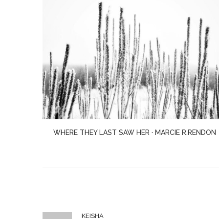
RENDON
STAY TRUE · HUA HSU
KEISHA