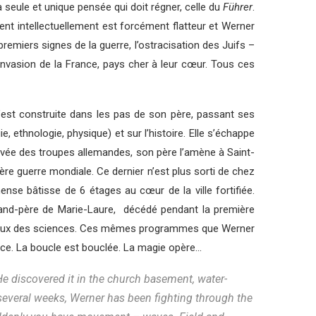
 seule et unique pensée qui doit régner, celle du
Führer
.
ent intellectuellement est forcément flatteur et Werner
 premiers signes de la guerre, l’ostracisation des Juifs –
invasion de la France, pays cher à leur cœur. Tous ces
s’est construite dans les pas de son père, passant ses
, ethnologie, physique) et sur l’histoire. Elle s’échappe
arrivée des troupes allemandes, son père l’amène à Saint-
ière guerre mondiale. Ce dernier n’est plus sorti de chez
nse bâtisse de 6 étages au cœur de la ville fortifiée.
rand-père de Marie-Laure, décédé pendant la première
illeux des sciences. Ces mêmes programmes que Werner
sace. La boucle est bouclée. La magie opère…
 He discovered it in the church basement, water-
r several weeks, Werner has been fighting through the