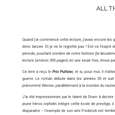
ALL T
Quand j’ai commencé cette lecture, j’avais encore les qu
donc lancée. Et je ne le regrette pas ! Est-ce l’esprit
période, pourtant sombre de notre histoire (la deuxième 
lecture (environ 300 pages) en une seule fois, émue p
Ce livre a reçu le
Prix Pulitzer,
et si, pour moi, il n’a
guerre. Le roman débute dans les années 30 et suit l
prénommé Werner, parallèlement à la montée du nazisme
J’ai été impressionnée par le talent de Doerr à décrire
jeune héros orphelin intègre cette école de prestige, il
disparaitre – l’exemple de son ami Frederick est terrib