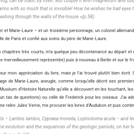
rning, can be static by itself. But couple it with magnetism and
rms with so much that is invisible! How he wishes he had eyes to s
lashing through the walls of the house »(p.58)
ner et Marie-Laure – et un troisième personnage, un colonel allemand
e de Paris et confié aux soins du père de Marie-Laure.
hapitres très courts, m’a quelque peu décontenancé au départ et ens
fiée merveilleusement représentée) puis à nouveau à Berlin et sur le fr
n sur mon appréciation du livre, mais je l’ai trouvé plutôt bien écri
ge de Marie-Laure, aveugle, comme lorsqu’elle décrit ses premiers
u Muséum d’Histoire Naturelle qu’elle a découvert en les touchant, le
 un tas de questions) ou celle de Frederick pour les oiseaux. J’ai ad
omme relire Jules Verne, me procurer les livres d’Audubon et puis cont
ells – Lambis lambis, Cypraea moneta, Lophiotoma acuta – and let
ne evolution and the sequences of the geologic periods; on her b