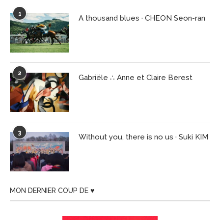
1
A thousand blues · CHEON Seon-ran
2
Gabriële ∴ Anne et Claire Berest
3
Without you, there is no us · Suki KIM
MON DERNIER COUP DE ♥