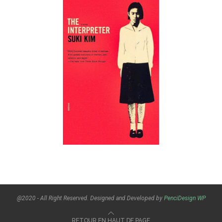
@2020 - All Right Reserved. Designed and Developed by
PenciDesign
WP
RETOUR EN HAUT DE PAGE