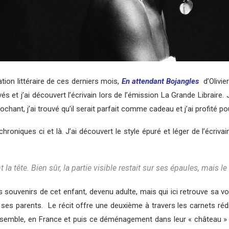
ation littéraire de ces derniers mois,
En attendant Bojangles
d’Olivier
vés et j’ai découvert l’écrivain lors de l’émission La Grande Libraire.
ant, j’ai trouvé qu’il serait parfait comme cadeau et j’ai profité pour
roniques ci et là. J’ai découvert le style épuré et léger de l’écrivai
 tête. Bien sûr, la partie visible restait sur ses épaules, mais le r
 souvenirs de cet enfant, devenu adulte, mais qui ici retrouve sa voi
 ses parents. Le récit offre une deuxième à travers les carnets rédig
emble, en France et puis ce déménagement dans leur « château » e