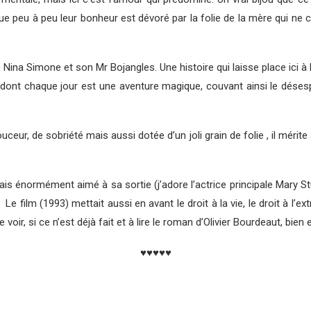
e peu à peu leur bonheur est dévoré par la folie de la mère qui ne c
ina Simone et son Mr Bojangles. Une histoire qui laisse place ici à l’o
 dont chaque jour est une aventure magique, couvant ainsi le désespoi
uceur, de sobriété mais aussi dotée d’un joli grain de folie , il méri
avais énormément aimé à sa sortie (j’adore l’actrice principale Mary 
 Le film (1993) mettait aussi en avant le droit à la vie, le droit à l’
e voir, si ce n’est déjà fait et à lire le roman d’Olivier Bourdeaut, bie
♥♥♥♥♥