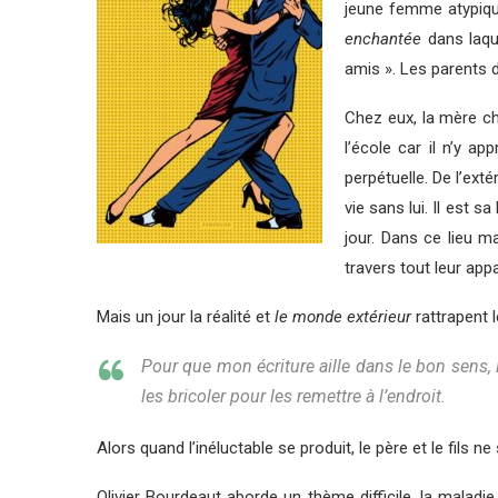
jeune femme atypique
enchantée
dans laque
amis ». Les parents 
Chez eux, la mère cha
l’école car il n’y ap
perpétuelle. De l’ext
vie sans lui. Il est s
jour. Dans ce lieu m
travers tout leur ap
Mais un jour la réalité et
le monde extérieur
rattrapent l
Pour que mon écriture aille dans le bon sens, l
les bricoler pour les remettre à l’endroit.
Alors quand l’inéluctable se produit, le père et le fils ne 
Olivier Bourdeaut aborde un thème difficile, la maladi