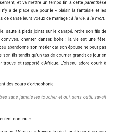
ieusement, et va mettre un temps fin à cette
parenthèse
 n’y a de place que pour le « plaisir, la fantaisie et les
s de danse leurs voeux de mariage :
à la vie, à la mort.
, saute à pieds joints sur le canapé, retire son fils de
onvives, chanter, danser, boire : la vie est une fête.
eu à peu abandonné son métier car son épouse ne peut pas
me son fils tandis qu’un tas de courrier grandit de jour en
 trouvé et rapporté d’Afrique. L’oiseau adore courir à
nant des cours d’orthophonie.
res sans jamais les toucher et qui, sans outil, savait
 veulent continuer.
 roman. Même si à travers le récit, porté par deux voix