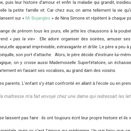
, puis leur histoire d’amour et enfin la maladie qui grandit, insid
lle la petite famille vit. Car chez eux, on aime tellement la vie qu’il
dansent sur «
Mr Bojangles
» de Nina Simone et répètent à chaque pa
nge de prénom tous les jours, elle jette les chaussons à la poubelle
prend «
pas la vie
« . Elle adore organiser des soirées, amuser ses c
érieur,elle apparait imprévisible, extravagante et drôle. Le père a p
a béquille, son port d’attache. Alors, le père décide d’instruire lui-mê
agique, on y croise aussi Mademoiselle Superfétatoire, un échassier
partement en faisant ses vocalises, au grand dam des voisins.
es parents. L’enfant s’y était confronté en allant à l’école ou en pre
a maîtresse m’a fait envoyé chez une dame qui redressait les lett
se laissent pas faire : ils ont toujours écrit leur propre histoire et ils
e mentale, mais ici c’est l’amour qui prédomine. Un vrai bijou que ce