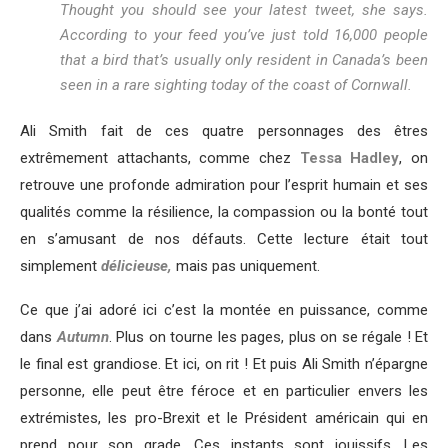
Thought you should see your latest tweet, she says.
According to your feed you’ve just told 16,000 people
that a bird that’s usually only resident in Canada’s been
seen in a rare sighting today of the coast of Cornwall.
Ali Smith fait de ces quatre personnages des êtres
extrêmement attachants, comme chez
Tessa Hadley
, on
retrouve une profonde admiration pour l’esprit humain et ses
qualités comme la résilience, la compassion ou la bonté tout
en s’amusant de nos défauts. Cette lecture était tout
simplement
délicieuse,
mais pas uniquement.
Ce que j’ai adoré ici c’est la montée en puissance, comme
dans
Autumn
. Plus on tourne les pages, plus on se régale ! Et
le final est grandiose. Et ici, on rit ! Et puis Ali Smith n’épargne
personne, elle peut être féroce et en particulier envers les
extrémistes, les pro-Brexit et le Président américain qui en
prend pour son grade. Ces instants sont jouissifs. Les