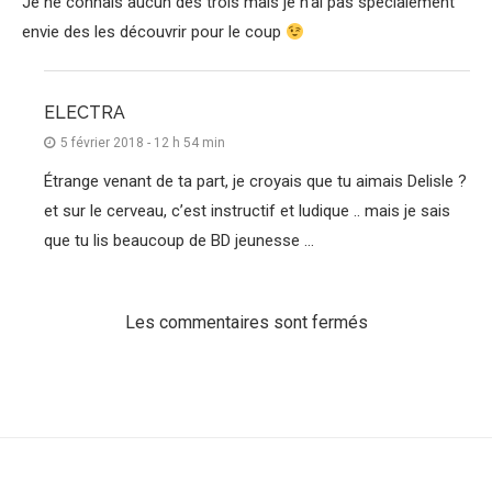
Je ne connais aucun des trois mais je n’ai pas spécialement
envie des les découvrir pour le coup
ELECTRA
5 février 2018 - 12 h 54 min
Étrange venant de ta part, je croyais que tu aimais Delisle ?
et sur le cerveau, c’est instructif et ludique .. mais je sais
que tu lis beaucoup de BD jeunesse …
Les commentaires sont fermés