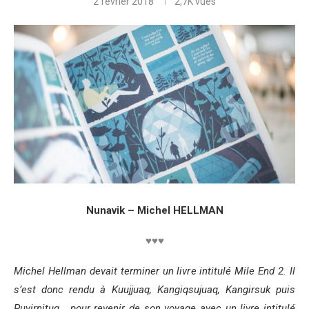
2 février 2018
2,7K
vues
Nunavik – Michel HELLMAN
♥♥♥
Michel Hellman devait terminer un livre intitulé Mile End 2. Il
s’est donc rendu à Kuujjuaq, Kangiqsujuaq, Kangirsuk puis
Puvirnituq… pour revenir de son voyage avec un livre intitulé