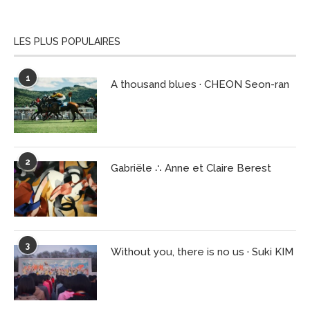
LES PLUS POPULAIRES
1
A thousand blues · CHEON Seon-ran
2
Gabriële ∴ Anne et Claire Berest
3
Without you, there is no us · Suki KIM