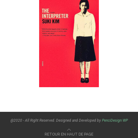
@2020 - All Right Reserved. Designed and Developed by
PenciDesign
WP
RETOUR EN HAUT DE PAGE