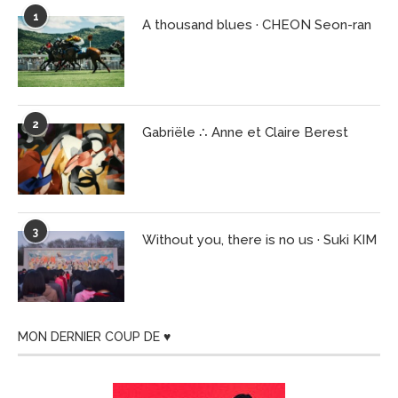
1
A thousand blues · CHEON Seon-ran
2
Gabriële ∴ Anne et Claire Berest
3
Without you, there is no us · Suki KIM
MON DERNIER COUP DE ♥