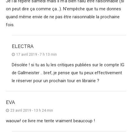
Je l’ai repéré samedi mais il m’a bien fallu être raisonnable (si
on peut dire ça comme ça…). N’empêche que tu me donnes
quand même envie de ne pas être raisonnable la prochaine
fois.
ELECTRA
17 avril 2019 - 7 h 13 min
Désolée ! si tu as lu les critiques publiées sur le compte IG
de Gallmeister .. bref, je pense que tu peux effectivement
le réserver pour un prochain tour en librairie ?
EVA
23 avril 2019 - 13 h 24 min
waouw! ce livre me tente vraiment beaucoup !