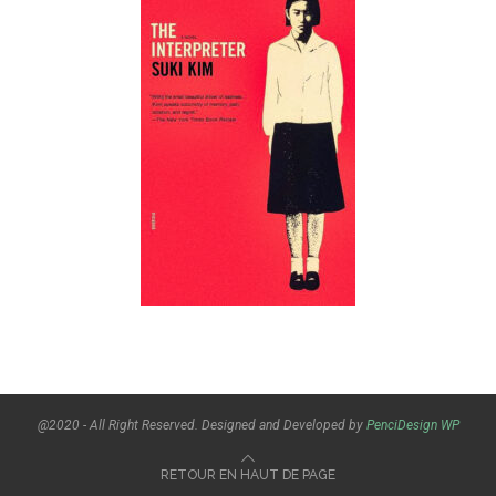
@2020 - All Right Reserved. Designed and Developed by
PenciDesign
WP
RETOUR EN HAUT DE PAGE