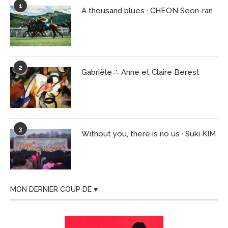
1
A thousand blues · CHEON Seon-ran
2
Gabriële ∴ Anne et Claire Berest
3
Without you, there is no us · Suki KIM
MON DERNIER COUP DE ♥