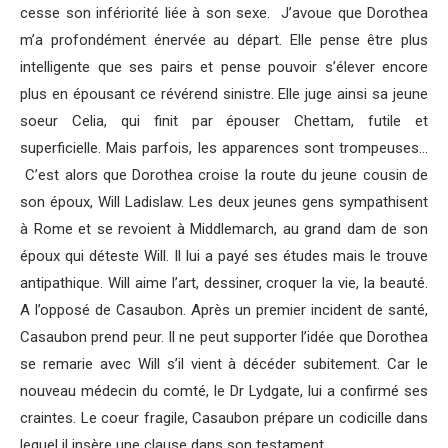
cesse son infériorité liée à son sexe. J’avoue que Dorothea
m’a profondément énervée au départ. Elle pense être plus
intelligente que ses pairs et pense pouvoir s’élever encore
plus en épousant ce révérend sinistre. Elle juge ainsi sa jeune
soeur Celia, qui finit par épouser Chettam, futile et
superficielle. Mais parfois, les apparences sont trompeuses…
C’est alors que Dorothea croise la route du jeune cousin de
son époux, Will Ladislaw. Les deux jeunes gens sympathisent
à Rome et se revoient à Middlemarch, au grand dam de son
époux qui déteste Will. Il lui a payé ses études mais le trouve
antipathique. Will aime l’art, dessiner, croquer la vie, la beauté.
A l’opposé de Casaubon. Après un premier incident de santé,
Casaubon prend peur. Il ne peut supporter l’idée que Dorothea
se remarie avec Will s’il vient à décéder subitement. Car le
nouveau médecin du comté, le Dr Lydgate, lui a confirmé ses
craintes. Le coeur fragile, Casaubon prépare un codicille dans
lequel il insère une clause dans son testament.