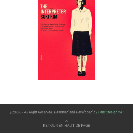
@2020 - All Right Reserved. Designed and Developed by
PenciDesign
WP
RETOUR EN HAUT DE PAGE