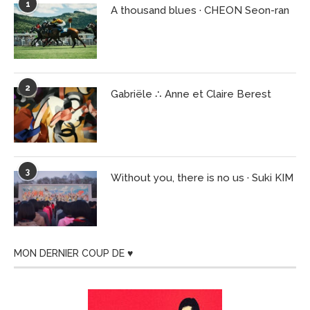
1
A thousand blues · CHEON Seon-ran
2
Gabriële ∴ Anne et Claire Berest
3
Without you, there is no us · Suki KIM
MON DERNIER COUP DE ♥